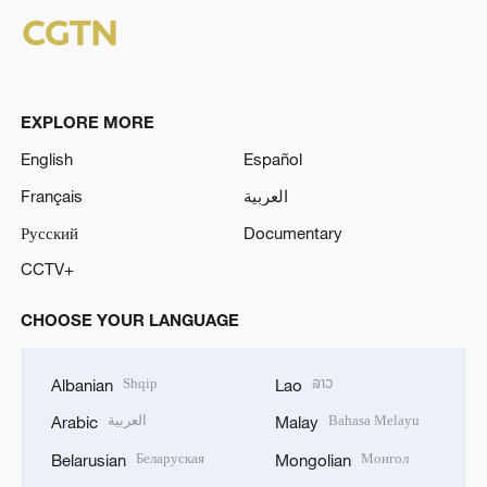
EXPLORE MORE
English
Español
Français
العربية
Русский
Documentary
CCTV+
CHOOSE YOUR LANGUAGE
Shqip
ລາວ
Albanian
Lao
العربية
Bahasa Melayu
Arabic
Malay
Беларуская
Монгол
Belarusian
Mongolian