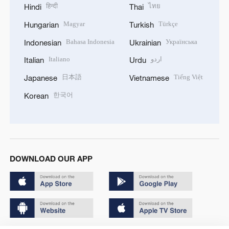
हिन्दी
ไทย
Hindi
Thai
Magyar
Türkçe
Hungarian
Turkish
Bahasa Indonesia
Українська
Indonesian
Ukrainian
Italiano
اردو
Italian
Urdu
日本語
Tiếng Việt
Japanese
Vietnamese
한국어
Korean
DOWNLOAD OUR APP