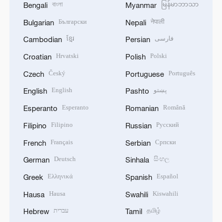
বাংলা
မြန်မာဘာသာ
Bengali
Myanmar
Български
नेपाली
Bulgarian
Nepali
ខ្មែរ
فارسی
Cambodian
Persian
Hrvatski
Polski
Croatian
Polish
Český
Português
Czech
Portuguese
English
پښتو
English
Pashto
Esperanto
Română
Esperanto
Romanian
Filipino
Русский
Filipino
Russian
Français
Српски
French
Serbian
Deutsch
සිංහල
German
Sinhala
Ελληνικά
Español
Greek
Spanish
Hausa
Kiswahili
Hausa
Swahili
עברית
தமிழ்
Hebrew
Tamil