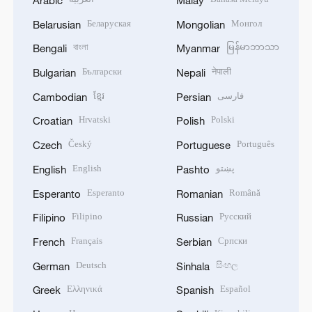
Беларуская
Монгол
Belarusian
Mongolian
বাংলা
မြန်မာဘာသာ
Bengali
Myanmar
Български
नेपाली
Bulgarian
Nepali
ខ្មែរ
فارسی
Cambodian
Persian
Hrvatski
Polski
Croatian
Polish
Český
Português
Czech
Portuguese
English
پښتو
English
Pashto
Esperanto
Română
Esperanto
Romanian
Filipino
Русский
Filipino
Russian
Français
Српски
French
Serbian
Deutsch
සිංහල
German
Sinhala
Ελληνικά
Español
Greek
Spanish