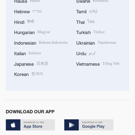
Hausa
Kiswahili
Hausa
Swahili
עברית
தமிழ்
Hebrew
Tamil
हिन्दी
ไทย
Hindi
Thai
Magyar
Türkçe
Hungarian
Turkish
Bahasa Indonesia
Українська
Indonesian
Ukrainian
Italiano
اردو
Italian
Urdu
日本語
Tiếng Việt
Japanese
Vietnamese
한국어
Korean
DOWNLOAD OUR APP