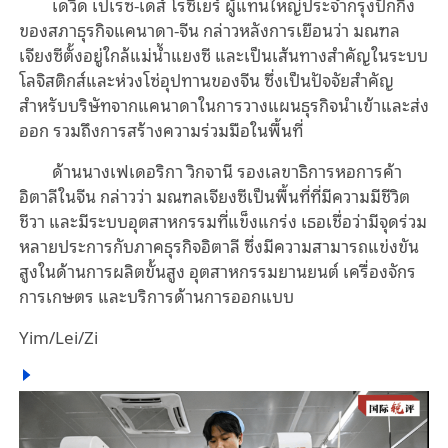
เดวิด เปเรซ-เดส์ โรซิเยร์ ผู้แทนใหญ่ประจำกรุงปักกิ่ง
ของสภาธุรกิจแคนาดา-จีน กล่าวหลังการเยือนว่า มณฑล
เจียงซีตั้งอยู่ใกล้แม่น้ำแยงซี และเป็นเส้นทางสำคัญในระบบ
โลจิสติกส์และห่วงโซ่อุปทานของจีน ซึ่งเป็นปัจจัยสำคัญ
สำหรับบริษัทจากแคนาดาในการวางแผนธุรกิจนำเข้าและส่ง
ออก รวมถึงการสร้างความร่วมมือในพื้นที่
ด้านนางเฟเดอริกา วิกจานี รองเลขาธิการหอการค้า
อิตาลีในจีน กล่าวว่า มณฑลเจียงซีเป็นพื้นที่ที่มีความมีชีวิต
ชีวา และมีระบบอุตสาหกรรมที่แข็งแกร่ง เธอเชื่อว่ามีจุดร่วม
หลายประการกับภาคธุรกิจอิตาลี ซึ่งมีความสามารถแข่งขัน
สูงในด้านการผลิตขั้นสูง อุตสาหกรรมยานยนต์ เครื่องจักร
การเกษตร และบริการด้านการออกแบบ
Yim/Lei/Zi