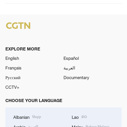
EXPLORE MORE
English
Español
Français
العربية
Русский
Documentary
CCTV+
CHOOSE YOUR LANGUAGE
Shqip
ລາວ
Albanian
Lao
العربية
Bahasa Melayu
Arabic
Malay