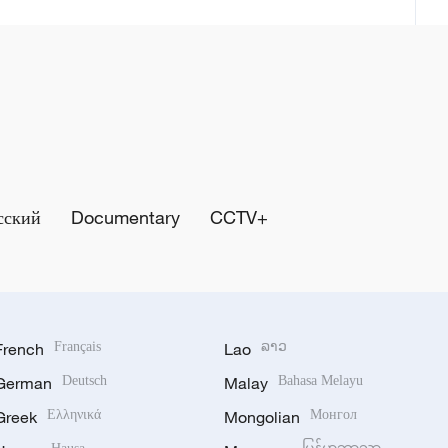
сский
Documentary
CCTV+
French
Français
Lao
ລາວ
German
Deutsch
Malay
Bahasa Melayu
Greek
Ελληνικά
Mongolian
Монгол