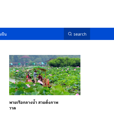
งจีน
search
พายเรือกลางน้ำ สวยดั่งภาพ
วาด