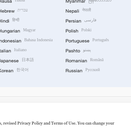
Hausa
Hausa
Myanmar
မြန်မာဘာသာ
Hebrew
עברית
Nepali
नेपाली
Hindi
हिन्दी
Persian
فارسی
Hungarian
Magyar
Polish
Polski
Indonesian
Bahasa Indonesia
Portuguese
Português
Italian
Italiano
Pashto
پښتو
Japanese
日本語
Romanian
Română
Korean
한국어
Russian
Русский
es, revised Privacy Policy and Terms of Use. You can change your