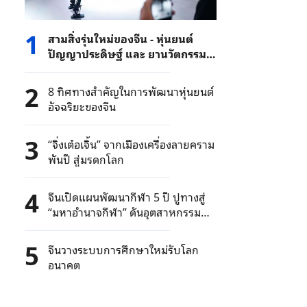
1
สามสิ่งรุ่นใหม่ของจีน - หุ่นยนต์
ปัญญาประดิษฐ์ และ ยานวัตกรรม
ใหม่ ๆ ขายดีในตลาดต่างประเทศ
2
8 ทิศทางสำคัญในการพัฒนาหุ่นยนต์
อัจฉริยะของจีน
3
“จิ่งเต๋อเจิ้น” จากเมืองเครื่องลายคราม
พันปี สู่มรดกโลก
4
จีนเปิดแผนพัฒนากีฬา 5 ปี ปูทางสู่
“มหาอำนาจกีฬา” ดันอุตสาหกรรม
กีฬาแตะ 35 ล้านล้านบาท
5
จีนวางระบบการศึกษาใหม่รับโลก
อนาคต