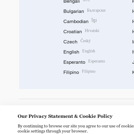
Bengali
বাংলা
Bulgarian
Български
Cambodian
ខ្មែរ
Croatian
Hrvatski
Czech
Český
English
English
Esperanto
Esperanto
Filipino
Filipino
DOWNLOAD OUR APP
Our Privacy Statement & Cookie Policy
By continuing to browse our site you agree to our use of cooki
cookie settings through your browser.