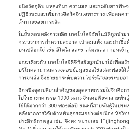
ชนิดวัตถุดิบ แหล่งที่มา ความสด และระดับสารพิษจ
ปฏิชีวนะและเพิ่มการฉีดวัคซีนเฉพาะทาง เพื่อลดคว
ต้นทางของการผลิต
ในขั้นตอนหลังการผลิต เทคโนโลยีอัตโนมัติถูกนำม
กระบวนการทำความสะอาด เป่าลมแห้ง และฆ่าเชื้อด้วย
บนเปลือกไข่ เช่น อีโคไล และซาลโมเนลลา ก่อนเข้า
ขณะเดียวกัน เทคโนโลยีดิจิทัลยังถูกนำมาใช้เพื่อ
บริโภคสามารถตรวจสอบข้อมูลของไข่แต่ละฟองได้ตั้
การขนส่ง ซึ่งช่วยยกระดับความโปร่งใสของระบบอาหา
อีกหนึ่งจุดเปลี่ยนสำคัญของอุตสาหกรรมไข่จีนคือก
ไปในช่วงทศวรรษ 1990 ตลาดจีนเคยพึ่งพาสายพันธุ์
ไข่ได้มากกว่า 300 ฟองต่อปี ขณะที่สายพันธุ์ในปร
หลังจากการวิจัยด้านพันธุกรรมอย่างต่อเนื่อง นักว
ประสิทธิภาพสูง เช่น “จิงหง หมายเลข 1” (Jinghong
No.1) ซึ่งสามารถให้ผลผลิตมากกว่า 330 ฟองต่อปี 