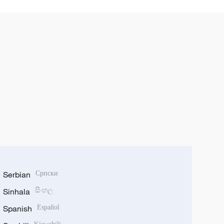
Serbian
Српски
Sinhala
සිංහල
Spanish
Español