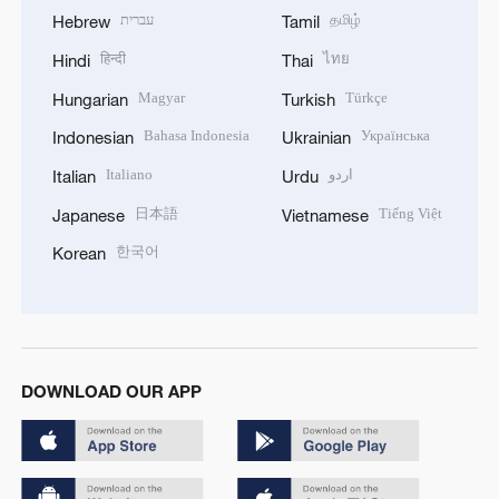
עברית
தமிழ்
Hebrew
Tamil
हिन्दी
ไทย
Hindi
Thai
Magyar
Türkçe
Hungarian
Turkish
Bahasa Indonesia
Українська
Indonesian
Ukrainian
Italiano
اردو
Italian
Urdu
日本語
Tiếng Việt
Japanese
Vietnamese
한국어
Korean
DOWNLOAD OUR APP