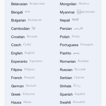
Беларуская
Монгол
Belarusian
Mongolian
বাংলা
မြန်မာဘာသာ
Bengali
Myanmar
Български
नेपाली
Bulgarian
Nepali
ខ្មែរ
فارسی
Cambodian
Persian
Hrvatski
Polski
Croatian
Polish
Český
Português
Czech
Portuguese
English
پښتو
English
Pashto
Esperanto
Română
Esperanto
Romanian
Filipino
Русский
Filipino
Russian
Français
Српски
French
Serbian
Deutsch
සිංහල
German
Sinhala
Ελληνικά
Español
Greek
Spanish
Hausa
Kiswahili
Hausa
Swahili