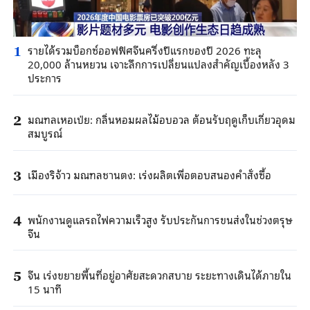
รายได้รวมบ็อกซ์ออฟฟิศจีนครึ่งปีแรกของปี 2026 ทะลุ
1
20,000 ล้านหยวน เจาะลึกการเปลี่ยนแปลงสำคัญเบื้องหลัง 3
ประการ
มณฑลเหอเป่ย: กลิ่นหอมผลไม้อบอวล ต้อนรับฤดูเก็บเกี่ยวอุดม
2
สมบูรณ์
เมืองริจ้าว มณฑลชานตง: เร่งผลิตเพื่อตอบสนองคำสั่งซื้อ
3
พนักงานดูแลรถไฟความเร็วสูง รับประกันการขนส่งในช่วงตรุษ
4
จีน
จีน เร่งขยายพื้นที่อยู่อาศัยสะดวกสบาย ระยะทางเดินได้ภายใน
5
15 นาที