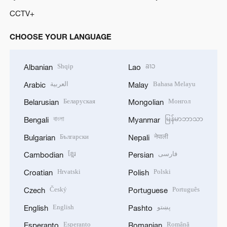
CCTV+
CHOOSE YOUR LANGUAGE
Shqip
ລາວ
Albanian
Lao
العربية
Bahasa Melayu
Arabic
Malay
Беларуская
Монгол
Belarusian
Mongolian
বাংলা
မြန်မာဘာသာ
Bengali
Myanmar
Български
नेपाली
Bulgarian
Nepali
ខ្មែរ
فارسی
Cambodian
Persian
Hrvatski
Polski
Croatian
Polish
Český
Português
Czech
Portuguese
English
پښتو
English
Pashto
Esperanto
Română
Esperanto
Romanian