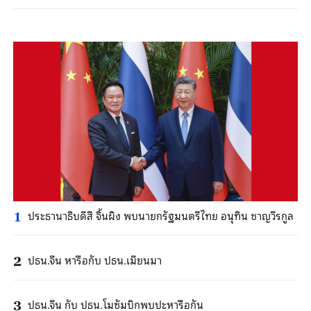
ประธานาธิบดีสี จิ้นผิง พบนายกรัฐมนตรีไทย อนุทิน ชาญวีรกูล
1
ปธน.จีน หารือกับ ปธน.เมียนมา
2
ปธน.จีน กับ ปธน.โมซัมบิกพบปะหารือกัน
3