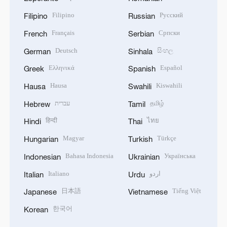
Filipino
Русский
Filipino
Russian
Français
Српски
French
Serbian
Deutsch
සිංහල
German
Sinhala
Ελληνικά
Español
Greek
Spanish
Hausa
Kiswahili
Hausa
Swahili
עברית
தமிழ்
Hebrew
Tamil
हिन्दी
ไทย
Hindi
Thai
Magyar
Türkçe
Hungarian
Turkish
Bahasa Indonesia
Українська
Indonesian
Ukrainian
Italiano
اردو
Italian
Urdu
日本語
Tiếng Việt
Japanese
Vietnamese
한국어
Korean