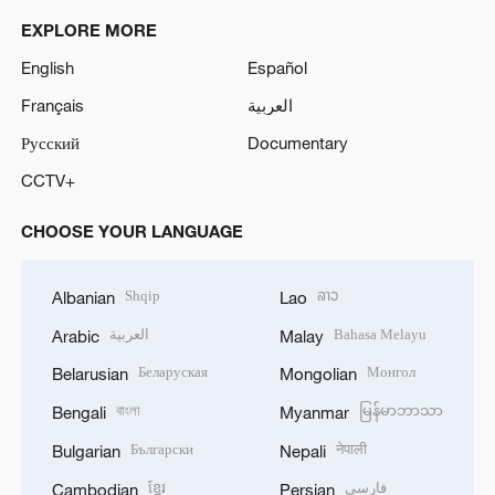
EXPLORE MORE
English
Español
Français
العربية
Русский
Documentary
CCTV+
CHOOSE YOUR LANGUAGE
Shqip
ລາວ
Albanian
Lao
العربية
Bahasa Melayu
Arabic
Malay
Беларуская
Монгол
Belarusian
Mongolian
বাংলা
မြန်မာဘာသာ
Bengali
Myanmar
Български
नेपाली
Bulgarian
Nepali
ខ្មែរ
فارسی
Cambodian
Persian