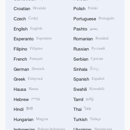
Hrvatski
Polski
Croatian
Polish
Český
Português
Czech
Portuguese
English
پښتو
English
Pashto
Esperanto
Română
Esperanto
Romanian
Filipino
Русский
Filipino
Russian
Français
Српски
French
Serbian
Deutsch
සිංහල
German
Sinhala
Ελληνικά
Español
Greek
Spanish
Hausa
Kiswahili
Hausa
Swahili
עברית
தமிழ்
Hebrew
Tamil
हिन्दी
ไทย
Hindi
Thai
Magyar
Türkçe
Hungarian
Turkish
Bahasa Indonesia
Українська
Indonesian
Ukrainian