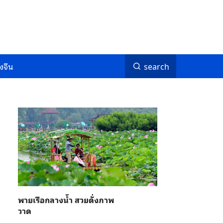
งจีน
search
พายเรือกลางน้ำ สวยดั่งภาพ
วาด