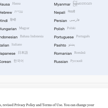
Hausa
Hausa
Myanmar
မြန်မာဘာသာ
Hebrew
עברית
Nepali
नेपाली
Hindi
हिन्दी
Persian
فارسی
Hungarian
Magyar
Polish
Polski
Indonesian
Bahasa Indonesia
Portuguese
Português
Italian
Italiano
Pashto
پښتو
Japanese
日本語
Romanian
Română
Korean
한국어
Russian
Русский
es, revised Privacy Policy and Terms of Use. You can change your