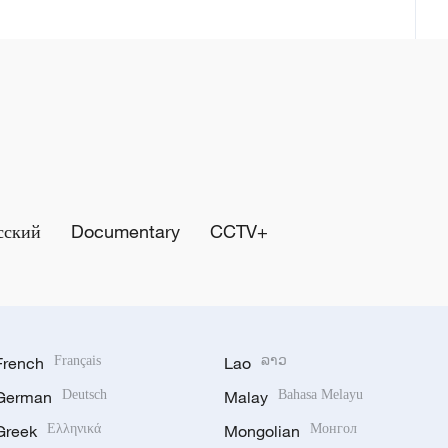
сский
Documentary
CCTV+
French
Français
Lao
ລາວ
German
Deutsch
Malay
Bahasa Melayu
Greek
Ελληνικά
Mongolian
Монгол