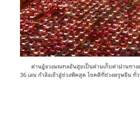
ด่านอู๋จวงมณฑลอันฮุยเป็นด่านเก็บค่าผ่านทางด
36 เลน กำลังเข้าสู่ช่วงพีคสุด โชคดีที่ช่วงตรุษจีน ท