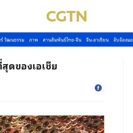
ร์ วัฒนธรรม
ภาพ
สานสัมพันธ์ไทย-จีน
จีน-อาเซียน
จับจ้องมอ
ี่สุดของเอเชีย