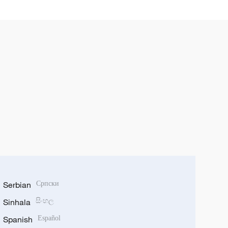
Serbian
Српски
Sinhala
සිංහල
Spanish
Español