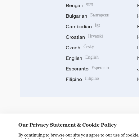
Bengali
বাংলা
Bulgarian
Български
Cambodian
ខ្មែរ
Croatian
Hrvatski
Czech
Český
English
English
Esperanto
Esperanto
Filipino
Filipino
DOWNLOAD OUR APP
Our Privacy Statement & Cookie Policy
By continuing to browse our site you agree to our use of cooki