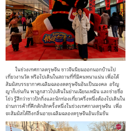
ในช่วงเทศกาลตรุษจีน ชาวจีนนิยมออกนอกบ้านไป
เที่ยวงานวัด หรือไปเดินในสถานที่ที่มีคนหนาแน่น เพื่อได้
สัมผัสบรรยากาศเฉลิมฉลองตตรุษจีนอันเป็นมงคล อรัญ
ญาก็เช่นกัน พาลูกสาวไปเดินในย่านเฉียนเหมิน และช่ายซื่อ
โข่ว รู้สึกว่าชาวปักกิ่งและนักท่องเที่ยวครึ่งหนึ่งต้องไปเดินใน
ย่านการค้าที่คึกตักสักครั้งหนึ่งในช่วงเทศกาลตรุษจีน เพื่อ
จะสัมผัสได้ถึงกลิ่นอายเฉลิมฉลองตรุษจีนอันเข้มข้น