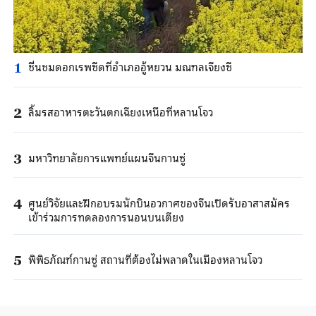
ชื่นชมดอกเรพซีดที่อำเภออู้หยวน มณฑลเจียงซี
1
ลิ้มรสอาหารตะวันตกเฉียงเหนือที่หลานโจว
2
มหาวิทยาลัยการแพทย์แผนจีนกานซู่
3
ศูนย์วิจัยและฝึกอบรมนักบินอวกาศของจีนเปิดรับอาสาสมัคร
4
เข้าร่วมการทดลองการนอนบนเตียง
พิพิธภัณฑ์กานซู่ สถานที่ต้องไม่พลาดในเมืองหลานโจว
5