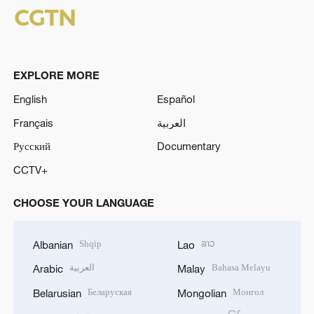
EXPLORE MORE
English
Español
Français
العربية
Русский
Documentary
CCTV+
CHOOSE YOUR LANGUAGE
Shqip
ລາວ
Albanian
Lao
العربية
Bahasa Melayu
Arabic
Malay
Беларуская
Монгол
Belarusian
Mongolian