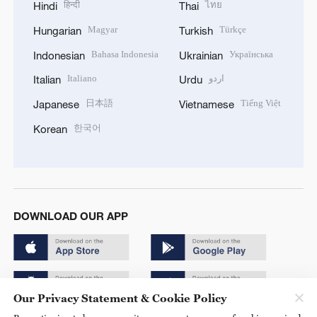
हिन्दी
ไทย
Hindi
Thai
Magyar
Türkçe
Hungarian
Turkish
Bahasa Indonesia
Українська
Indonesian
Ukrainian
Italiano
اردو
Italian
Urdu
日本語
Tiếng Việt
Japanese
Vietnamese
한국어
Korean
DOWNLOAD OUR APP
Our Privacy Statement & Cookie Policy