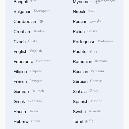
বাংলা
မြန်မာဘာသာ
Bengali
Myanmar
Български
नेपाली
Bulgarian
Nepali
ខ្មែរ
فارسی
Cambodian
Persian
Hrvatski
Polski
Croatian
Polish
Český
Português
Czech
Portuguese
English
پښتو
English
Pashto
Esperanto
Română
Esperanto
Romanian
Filipino
Русский
Filipino
Russian
Français
Српски
French
Serbian
Deutsch
සිංහල
German
Sinhala
Ελληνικά
Español
Greek
Spanish
Hausa
Kiswahili
Hausa
Swahili
עברית
தமிழ்
Hebrew
Tamil