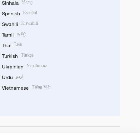
Sinhala
සිංහල
Spanish
Español
Swahili
Kiswahili
Tamil
தமிழ்
Thai
ไทย
Turkish
Türkçe
Ukrainian
Українська
Urdu
اردو
Vietnamese
Tiếng Việt