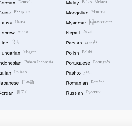
German
Deutsch
Malay
Bahasa Melayu
Greek
Ελληνικά
Mongolian
Монгол
Hausa
Hausa
Myanmar
မြန်မာဘာသာ
Hebrew
עברית
Nepali
नेपाली
Hindi
हिन्दी
Persian
فارسی
Hungarian
Magyar
Polish
Polski
Indonesian
Bahasa Indonesia
Portuguese
Português
Italian
Italiano
Pashto
پښتو
Japanese
日本語
Romanian
Română
Korean
한국어
Russian
Русский