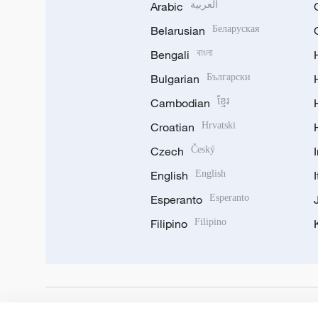
Arabic
العربية
Belarusian
Беларуская
Bengali
বাংলা
Bulgarian
Български
Cambodian
ខ្មែរ
Croatian
Hrvatski
Czech
Český
English
English
Esperanto
Esperanto
Filipino
Filipino