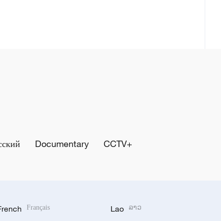
сский
Documentary
CCTV+
French
Français
Lao
ລາວ