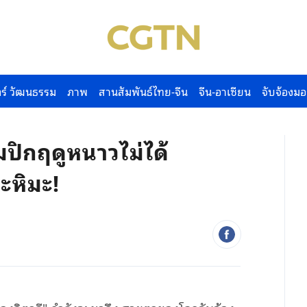
ร์ วัฒนธรรม
ภาพ
สานสัมพันธ์ไทย-จีน
จีน-อาเซียน
จับจ้องมอ
ปิกฤดูหนาวไม่ได้
ะหิมะ!