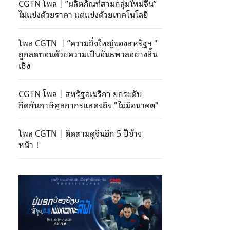
CGTN โพล丨”ผลิตภัณฑ์สามกลุ่มใหม่จีน”
ไม่แข่งด้วยราคา แต่แข่งด้วยเทคโนโลยี
โพล CGTN 丨”ความยิ่งใหญ่ของสหรัฐฯ "
ถูกลดทอนด้วยความเป็นอันธพาลอย่างสิ้น
เชิง
CGTN โพล丨สหรัฐอเมริกา ยกระดับ
กีดกันภาษีศุลกากรแสดงถึง "ไม่มีอนาคต"
โพล CGTN丨ติดตามดูจีนอีก 5 ปีข้าง
หน้า！