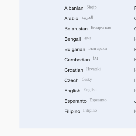
Albanian
Shqip
Arabic
العربية
Belarusian
Беларуская
Bengali
বাংলা
Bulgarian
Български
Cambodian
ខ្មែរ
Croatian
Hrvatski
Czech
Český
English
English
Esperanto
Esperanto
Filipino
Filipino