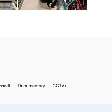
сский
Documentary
CCTV+