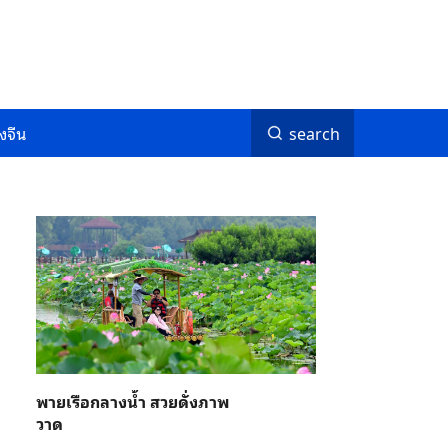
งจีน
search
พายเรือกลางน้ำ สวยดั่งภาพ
วาด