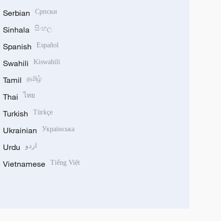
Serbian
Српски
Sinhala
සිංහල
Spanish
Español
Swahili
Kiswahili
Tamil
தமிழ்
Thai
ไทย
Turkish
Türkçe
Ukrainian
Українська
Urdu
اردو
Vietnamese
Tiếng Việt