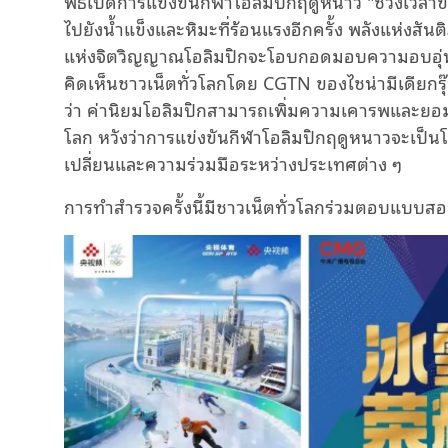
พิธีเปิดการแข่งขันกีฬาโอลิมปิกฤดูหนาว "ช่วงเวลา
ไปยังน้ำแข็งและหิมะที่ร้อนแรงอีกครั้ง พลังแห่งส
แห่งจิตวิญญาณโอลิมปิกจะโอบกอดมอบความอบอุ่นเย
คิดเห็นชาวเน็ตทั่วโลกโดย CGTN ของไชน่ามีเดียก
ว่า ค่านิยมโอลิมปิกสามารถเพิ่มความเคารพและ
โลก หวังว่าการแข่งขันกีฬาโอลิมปิกฤดูหนาวจะเป็
เปลี่ยนและความร่วมมือระหว่างประเทศต่าง ๆ
การทำสำรวจครั้งนี้มีชาวเน็ตทั่วโลกร่วมตอบแบบสอบ