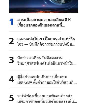
1
สารคดีอวกาศความละเอียด 8 K
เรื่องแรกของจีนออกฉายที่
สปป.ลาว
2
กลอนแห่งวัยเยาว์ในถนนเก่าแห่งชิน
โจว — บันทึกกิจกรรมการแบ่งปัน
วรรณกรรม “การเดินทางในจีนของนัก
เขียนเยาวชนอาเซียน ครั้งที่ 2”
3
นักข่าวอาเซียนสัมผัสผลงาน
วิทยาศาสตร์เทคโนโลยีแนวหน้าใน
เซินเจิ้น
4
ผู้สื่อข่าวเอเปกเดินทางเยี่ยมชม
เขต GBA ตั้งคำถามอะไรกับวิสาหกิจ
จีน
5
รถไฟท่องเที่ยวขบวนพิเศษช่วยส่ง
เสริมการท่องเที่ยวเชิงวัฒนธรรมใน
ช่วงฤดูหนาว