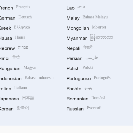
French
Français
Lao
ລາວ
German
Deutsch
Malay
Bahasa Melayu
Greek
Ελληνικά
Mongolian
Монгол
Hausa
Hausa
Myanmar
မြန်မာဘာသာ
Hebrew
עברית
Nepali
नेपाली
Hindi
हिन्दी
Persian
فارسی
Hungarian
Magyar
Polish
Polski
Indonesian
Bahasa Indonesia
Portuguese
Português
Italian
Italiano
Pashto
پښتو
Japanese
日本語
Romanian
Română
Korean
한국어
Russian
Русский