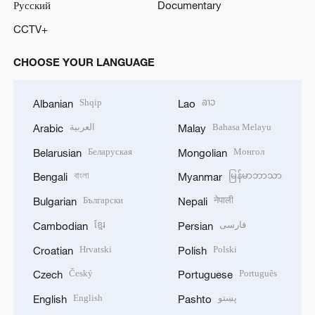
Русский
Documentary
CCTV+
CHOOSE YOUR LANGUAGE
Shqip
ລາວ
Albanian
Lao
العربية
Bahasa Melayu
Arabic
Malay
Беларуская
Монгол
Belarusian
Mongolian
বাংলা
မြန်မာဘာသာ
Bengali
Myanmar
Български
नेपाली
Bulgarian
Nepali
ខ្មែរ
فارسی
Cambodian
Persian
Hrvatski
Polski
Croatian
Polish
Český
Português
Czech
Portuguese
English
پښتو
English
Pashto