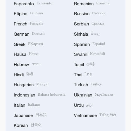
Esperanto
Română
Esperanto
Romanian
Filipino
Русский
Filipino
Russian
Français
Српски
French
Serbian
Deutsch
සිංහල
German
Sinhala
Ελληνικά
Español
Greek
Spanish
Hausa
Kiswahili
Hausa
Swahili
עברית
தமிழ்
Hebrew
Tamil
हिन्दी
ไทย
Hindi
Thai
Magyar
Türkçe
Hungarian
Turkish
Bahasa Indonesia
Українська
Indonesian
Ukrainian
Italiano
اردو
Italian
Urdu
日本語
Tiếng Việt
Japanese
Vietnamese
한국어
Korean