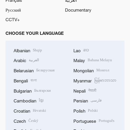
Русский
Documentary
CCTV+
CHOOSE YOUR LANGUAGE
Shqip
ລາວ
Albanian
Lao
العربية
Bahasa Melayu
Arabic
Malay
Беларуская
Монгол
Belarusian
Mongolian
বাংলা
မြန်မာဘာသာ
Bengali
Myanmar
Български
नेपाली
Bulgarian
Nepali
ខ្មែរ
فارسی
Cambodian
Persian
Hrvatski
Polski
Croatian
Polish
Český
Português
Czech
Portuguese