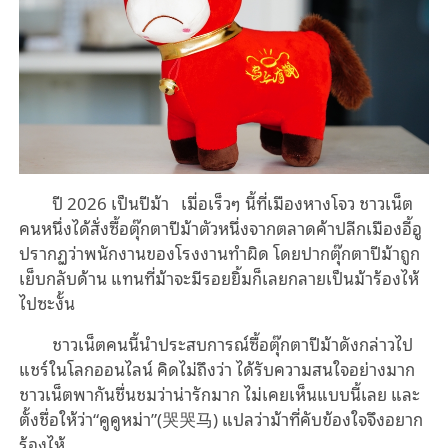
ปี 2026 เป็นปีม้า เมื่อเร็วๆ นี้ที่เมืองหางโจว ชาวเน็ต
คนหนึ่งได้สั่งซื้อตุ๊กตาปีม้าตัวหนึ่งจากตลาดค้าปลีกเมืองอี้อู
ปรากฏว่าพนักงานของโรงงานทำผิด โดยปากตุ๊กตาปีม้าถูก
เย็บกลับด้าน แทนที่ม้าจะมีรอยยิ้มก็เลยกลายเป็นม้าร้องไห้
ไปซะงั้น
ชาวเน็ตคนนี้นำประสบการณ์ซื้อตุ๊กตาปีม้าดังกล่าวไป
แชร์ในโลกออนไลน์ คิดไม่ถึงว่า ได้รับความสนใจอย่างมาก
ชาวเน็ตพากันชื่นชมว่าน่ารักมาก ไม่เคยเห็นแบบนี้เลย และ
ตั้งชื่อให้ว่า“คูคูหม่า”(哭哭马) แปลว่าม้าที่คับข้องใจจึงอยาก
ร้องไห้