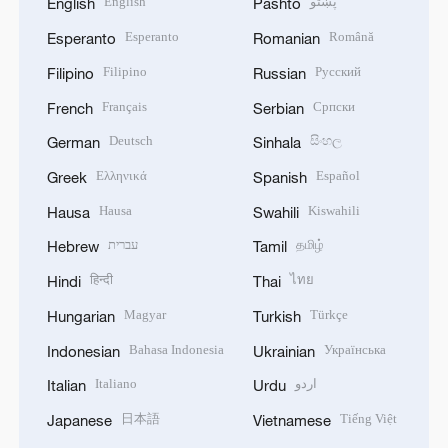
English
پښتو
English
Pashto
Esperanto
Română
Esperanto
Romanian
Filipino
Русский
Filipino
Russian
Français
Српски
French
Serbian
Deutsch
සිංහල
German
Sinhala
Ελληνικά
Español
Greek
Spanish
Hausa
Kiswahili
Hausa
Swahili
עברית
தமிழ்
Hebrew
Tamil
हिन्दी
ไทย
Hindi
Thai
Magyar
Türkçe
Hungarian
Turkish
Bahasa Indonesia
Українська
Indonesian
Ukrainian
Italiano
اردو
Italian
Urdu
日本語
Tiếng Việt
Japanese
Vietnamese