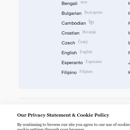
Bengali
বাংলা
Bulgarian
Български
Cambodian
ខ្មែរ
Croatian
Hrvatski
Czech
Český
English
English
Esperanto
Esperanto
Filipino
Filipino
DOWNLOAD OUR APP
Our Privacy Statement & Cookie Policy
By continuing to browse our site you agree to our use of cooki
cookie settings through your browser.