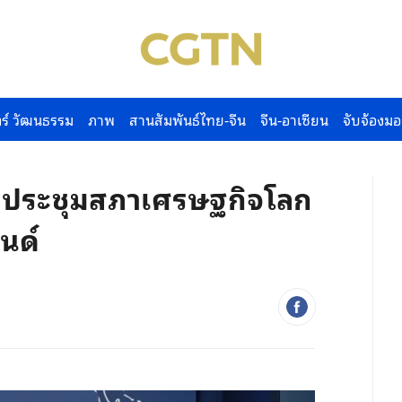
ร์ วัฒนธรรม
ภาพ
สานสัมพันธ์ไทย-จีน
จีน-อาเซียน
จับจ้องมอ
รประชุมสภาเศรษฐกิจโลก
นด์