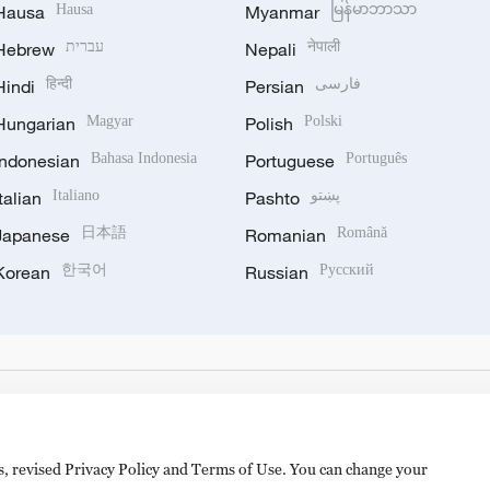
Hausa
Hausa
Myanmar
မြန်မာဘာသာ
Hebrew
עברית
Nepali
नेपाली
Hindi
हिन्दी
Persian
فارسی
Hungarian
Magyar
Polish
Polski
Indonesian
Bahasa Indonesia
Portuguese
Português
Italian
Italiano
Pashto
پښتو
Japanese
日本語
Romanian
Română
Korean
한국어
Russian
Русский
es, revised Privacy Policy and Terms of Use. You can change your