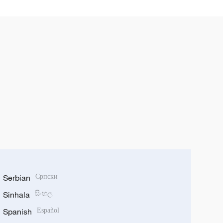
Serbian
Српски
Sinhala
සිංහල
Spanish
Español