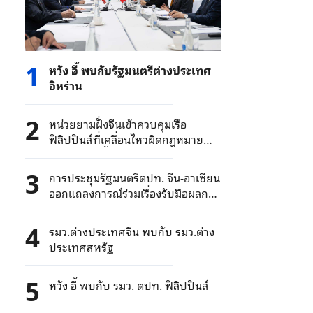
1
หวัง อี้ พบกับรัฐมนตรีต่างประเทศ
อิหร่าน
2
หน่วยยามฝั่งจีนเข้าควบคุมเรือ
ฟิลิปปินส์ที่เคลื่อนไหวผิดกฎหมาย
บริเวณน่านน้ำเกาะหวงเหยียนของจีน
3
การประชุมรัฐมนตรีตปท. จีน-อาเซียน
ออกแถลงการณ์ร่วมเรื่องรับมือผลกระ
ทบสถานการณ์ตะวันออกกลาง เสริม
ความร่วมมือด้านพลังงานในภูมิภาค
4
รมว.ต่างประเทศจีน พบกับ รมว.ต่าง
ประเทศสหรัฐ
5
หวัง อี้ พบกับ รมว. ตปท. ฟิลิปปินส์