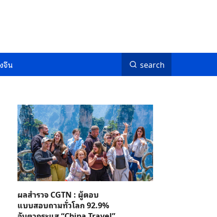
งจีน
search
ผลสำรวจ CGTN : ผู้ตอบ
แบบสอบถามทั่วโลก 92.9%
จับตากระแส “China Travel”