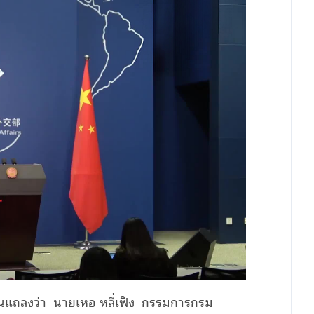
ีนแถลงว่า นายเหอ หลี่เฟิง กรรมการกรม