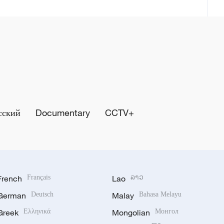
сский
Documentary
CCTV+
French
Français
Lao
ລາວ
German
Deutsch
Malay
Bahasa Melayu
Greek
Ελληνικά
Mongolian
Монгол