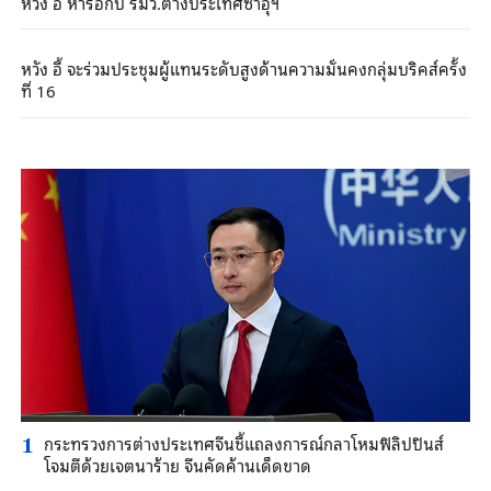
หวัง อี้ หารือกับ รมว.ต่างประเทศซาอุฯ
หวัง อี้ จะร่วมประชุมผู้แทนระดับสูงด้านความมั่นคงกลุ่มบริคส์ครั้ง
ที่ 16
กระทรวงการต่างประเทศจีนชี้แถลงการณ์กลาโหมฟิลิปปินส์
1
โจมตีด้วยเจตนาร้าย จีนคัดค้านเด็ดขาด