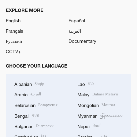
EXPLORE MORE
English
Español
Français
العربية
Русский
Documentary
CCTV+
CHOOSE YOUR LANGUAGE
Shqip
ລາວ
Albanian
Lao
العربية
Bahasa Melayu
Arabic
Malay
Беларуская
Монгол
Belarusian
Mongolian
বাংলা
မြန်မာဘာသာ
Bengali
Myanmar
Български
नेपाली
Bulgarian
Nepali
ខ្មែរ
فارسی