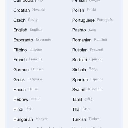
Cambodian
Persian
Hrvatski
Polski
Croatian
Polish
Český
Português
Czech
Portuguese
English
پښتو
English
Pashto
Esperanto
Română
Esperanto
Romanian
Filipino
Русский
Filipino
Russian
Français
Српски
French
Serbian
Deutsch
සිංහල
German
Sinhala
Ελληνικά
Español
Greek
Spanish
Hausa
Kiswahili
Hausa
Swahili
עברית
தமிழ்
Hebrew
Tamil
हिन्दी
ไทย
Hindi
Thai
Magyar
Türkçe
Hungarian
Turkish