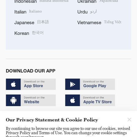
Bahasa Indonesia
Українська
Indonesian
Ukrainian
Italiano
اردو
Italian
Urdu
日本語
Tiếng Việt
Japanese
Vietnamese
한국어
Korean
DOWNLOAD OUR APP
Copyright © 2024 CGTN.
Our Privacy Statement & Cookie Policy
京ICP备20000184号
By continuing to browse our site you agree to our use of cookies, revised
Privacy Policy and Terms of Use. You can change your cookie settings
京公网安备 11010502050052号
through your browser.