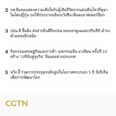
กต.จีนขอแสดงความเสียใจกับผู้เสียชีวิตจากแผ่นดินไหวที่คุมา
2
โมโตะญี่ปุ่น ขอให้ประชาชนจีนระวังสึนามิและอาฟเตอร์ช็อก
ปธน.สี จิ้นผิง ส่งสารยินดีถึงปธน.ของเซาตูเมและปรินซิปี ดำรง
3
ตำแหน่งอีกสมัย
กิจกรรมเศรษฐกิจและการค้า ‘มหกรรมจีน-อาเซียน ครั้งที่ 23
4
สร้าง "เวทีจับคู่ธุรกิจ" จีนและต่างประเทศ
หวัง อี้ ร่วมการประชุมระดับสูงในโอกาสครบรอบ 5 ปี ข้อริเริ่ม
5
เพื่อการพัฒนาโลก