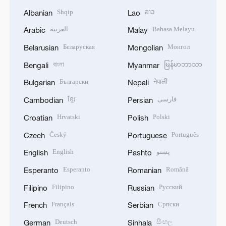
Shqip
ລາວ
Albanian
Lao
العربية
Bahasa Melayu
Arabic
Malay
Беларуская
Монгол
Belarusian
Mongolian
বাংলা
မြန်မာဘာသာ
Bengali
Myanmar
Български
नेपाली
Bulgarian
Nepali
ខ្មែរ
فارسی
Cambodian
Persian
Hrvatski
Polski
Croatian
Polish
Český
Português
Czech
Portuguese
English
پښتو
English
Pashto
Esperanto
Română
Esperanto
Romanian
Filipino
Русский
Filipino
Russian
Français
Српски
French
Serbian
Deutsch
සිංහල
German
Sinhala