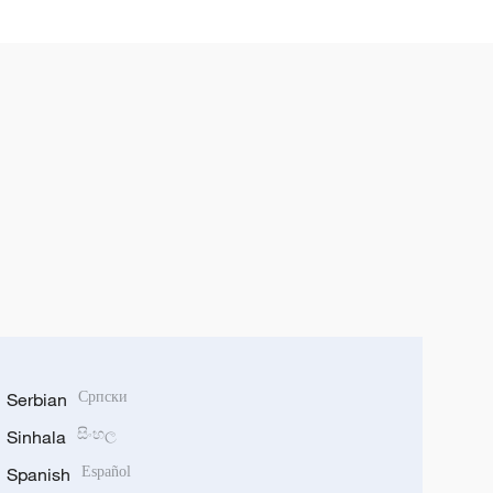
Serbian
Српски
Sinhala
සිංහල
Spanish
Español