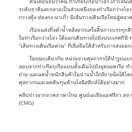
ต้นเดือนธันวาคม ท่าเทียบเรือปาโจว เกาะลัน
Video
ระดับชาติและกลายเป็นส่วนหนึ่งของท่าเรือกว่างโจ
กวางตุ้ง-ฮ่องกง-มาเก๊า มีเส้นทางเดินเรือใหม่สู่ตล
เรือขนส่งกึ่งดำน้ำหลังจากเสร็จสิ้นการบรรทุก
ในท่าเรือกว่างโจว ได้ออกเดินทางไปยังประเทศกินี ท่
“เส้นทางเดินเรือด่วน” ที่เชื่อถือได้สำหรับการส่ง
ในขณะเดียวกัน หน่วยงานศุลกากรได้นำรูปแบ
สอบจากท่าเทียบเรือแบบดั้งเดิมไปยังจุดจอดเรือ 
ถ่าย และลดน้ำหนักสินค้าในน่านน้ำใกล้ชายฝั่งได้โด
ศุลกากรและลดต้นทุนด้านโลจิสติกส์ได้อย่างมาก
คลิปข่าวจากภาคภาษาไทย ศูนย์เอเชียแอฟริกา สถาน
(CMG)