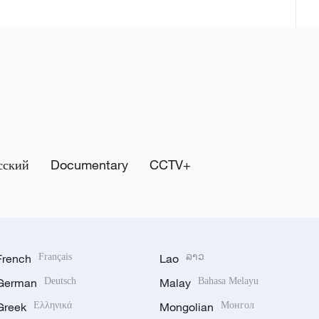
сский
Documentary
CCTV+
French
Français
Lao
ລາວ
German
Deutsch
Malay
Bahasa Melayu
Greek
Ελληνικά
Mongolian
Монгол