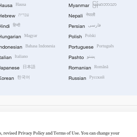
Hausa
Hausa
Myanmar
မြန်မာဘာသာ
Hebrew
עברית
Nepali
नेपाली
Hindi
हिन्दी
Persian
فارسی
Hungarian
Magyar
Polish
Polski
Indonesian
Bahasa Indonesia
Portuguese
Português
Italian
Italiano
Pashto
پښتو
Japanese
日本語
Romanian
Română
Korean
한국어
Russian
Русский
es, revised Privacy Policy and Terms of Use. You can change your