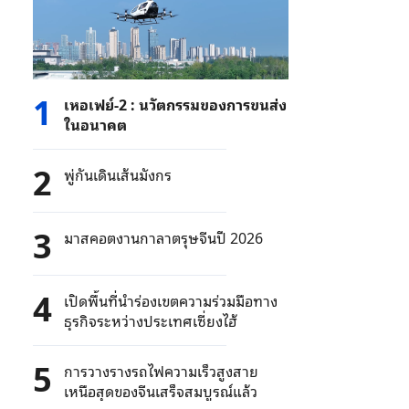
1
เหอเฟย์-2 : นวัตกรรมของการขนส่ง
ในอนาคต
2
พู่กันเดินเส้นมังกร
3
มาสคอตงานกาลาตรุษจีนปี 2026
4
เปิดพื้นที่นำร่องเขตความร่วมมือทาง
ธุรกิจระหว่างประเทศเซี่ยงไฮ้
5
การวางรางรถไฟความเร็วสูงสาย
เหนือสุดของจีนเสร็จสมบูรณ์แล้ว