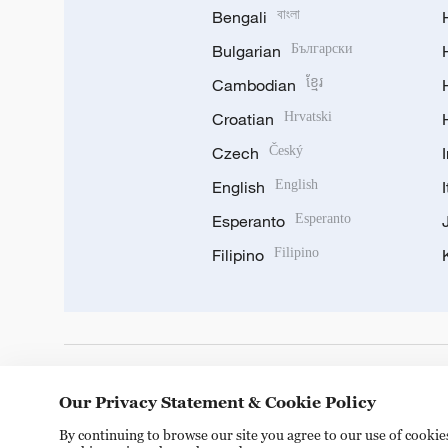
Bengali
বাংলা
Bulgarian
Български
Cambodian
ខ្មែរ
Croatian
Hrvatski
Czech
Český
English
English
Esperanto
Esperanto
Filipino
Filipino
DOWNLOAD OUR APP
Our Privacy Statement & Cookie Policy
By continuing to browse our site you agree to our use of cooki