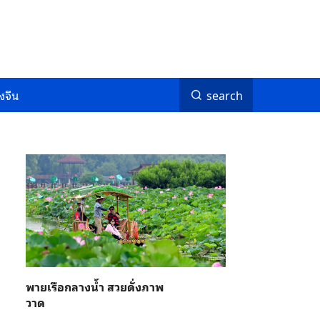
งจีน
search
พายเรือกลางน้ำ สวยดั่งภาพ
วาด