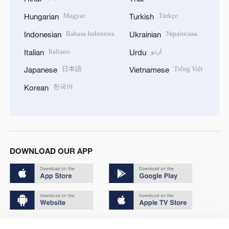
Magyar
Türkçe
Hungarian
Turkish
Bahasa Indonesia
Українська
Indonesian
Ukrainian
Italiano
اردو
Italian
Urdu
日本語
Tiếng Việt
Japanese
Vietnamese
한국어
Korean
DOWNLOAD OUR APP
Copyright © 2024 CGTN.