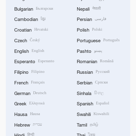
Български
नेपाली
Bulgarian
Nepali
ខ្មែរ
فارسی
Cambodian
Persian
Hrvatski
Polski
Croatian
Polish
Český
Português
Czech
Portuguese
English
پښتو
English
Pashto
Esperanto
Română
Esperanto
Romanian
Filipino
Русский
Filipino
Russian
Français
Српски
French
Serbian
Deutsch
සිංහල
German
Sinhala
Ελληνικά
Español
Greek
Spanish
Hausa
Kiswahili
Hausa
Swahili
עברית
தமிழ்
Hebrew
Tamil
हिन्दी
ไทย
Hindi
Thai