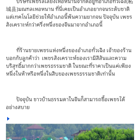
บริษัทเพชรลี่เลี่ยงเหอหนานจำกัดอยู่ที่อำเภอทั่วเฉิง(柘
城县)มณฑลเหอหนาน ที่นี่เคยเป็นอำเภอยากจนระดับชาติ
แต่เทคโนโลยีช่วยให้อำเภอนี้พ้นความยากจน ปัจจุบัน เพชร
สังเคราะห์กว่าครึ่งหนึ่งของจีนมาจากอำเภอนี้
ที่ร้านขายเพชรแห่งหนึ่งของอำเภอทั่วเฉิง เจ้าของร้าน
บอกกับลูกค้าว่า เพชรสังเคราะห์ของเรามีสีสันและความ
บริสุทธิ์มากกว่าเพชรธรรมชาติ ในขณะที่ราคาเป็นแค่เพียง
หนึ่งในห้าหรือหนึ่งในสิบของเพชรธรรมชาติเท่านั้น
ปัจจุบัน ชาวบ้านธรรมดาในจีนก็สามารถซื้อเพชรได้
อย่างสบาย