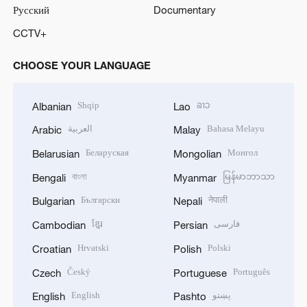
Русский
Documentary
CCTV+
CHOOSE YOUR LANGUAGE
Shqip
ລາວ
Albanian
Lao
العربية
Bahasa Melayu
Arabic
Malay
Беларуская
Монгол
Belarusian
Mongolian
বাংলা
မြန်မာဘာသာ
Bengali
Myanmar
Български
नेपाली
Bulgarian
Nepali
ខ្មែរ
فارسی
Cambodian
Persian
Hrvatski
Polski
Croatian
Polish
Český
Português
Czech
Portuguese
English
پښتو
English
Pashto