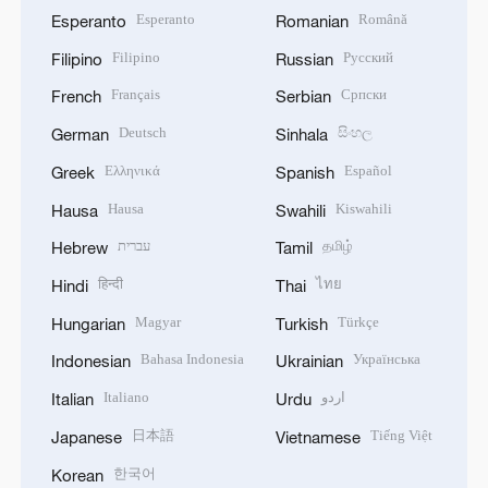
Esperanto
Română
Esperanto
Romanian
Filipino
Русский
Filipino
Russian
Français
Српски
French
Serbian
Deutsch
සිංහල
German
Sinhala
Ελληνικά
Español
Greek
Spanish
Hausa
Kiswahili
Hausa
Swahili
עברית
தமிழ்
Hebrew
Tamil
हिन्दी
ไทย
Hindi
Thai
Magyar
Türkçe
Hungarian
Turkish
Bahasa Indonesia
Українська
Indonesian
Ukrainian
Italiano
اردو
Italian
Urdu
日本語
Tiếng Việt
Japanese
Vietnamese
한국어
Korean