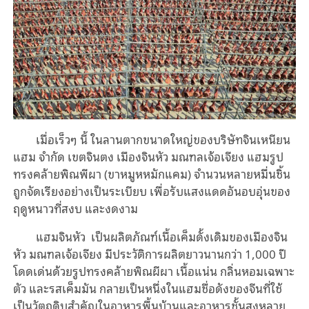
เมื่อเร็วๆ นี้ ในลานตากขนาดใหญ่ของบริษัทจินเหนียน
แฮม จำกัด เขตจินตง เมืองจินหัว มณฑลเจ้อเจียง แฮมรูป
ทรงคล้ายพิณพีผา (ขาหมูหหมักแคม) จำนวนหลายหมื่นชิ้น
ถูกจัดเรียงอย่างเป็นระเบียบ เพื่อรับแสงแดดอันอบอุ่นของ
ฤดูหนาวที่สงบ และงดงาม
แฮมจินหัว เป็นผลิตภัณฑ์เนื้อเค็มดั้งเดิมของเมืองจิน
หัว มณฑลเจ้อเจียง มีประวัติการผลิตยาวนานกว่า 1,000 ปี
โดดเด่นด้วยรูปทรงคล้ายพิณผีผา เนื้อแน่น กลิ่นหอมเฉพาะ
ตัว และรสเค็มมัน กลายเป็นหนึ่งในแฮมชื่อดังของจีนที่ใช้
เป็นวัตถุดิบสำคัญในอาหารพื้นบ้านและอาหารชั้นสูงหลาย