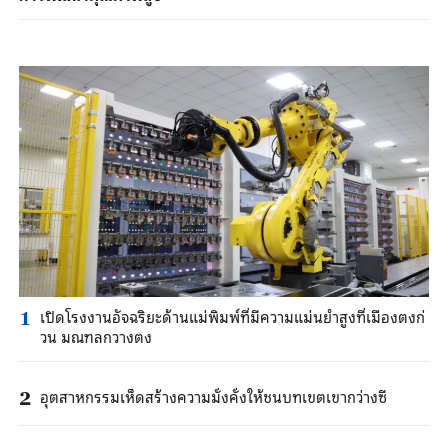
เปิดโรงงานอัจฉริยะด้านแม่พิมพ์ที่มีความแม่นยำสูงที่เมืองตงก่
1
วน มณฑลกวางตง
อุตสาหกรรมเห็ดสร้างความมั่งคั่งให้ชนบทเขตเขากว่างซี
2