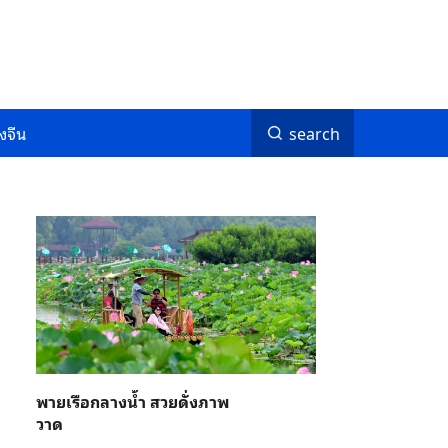
งจีน
search
พายเรือกลางน้ำ สวยดั่งภาพ
วาด