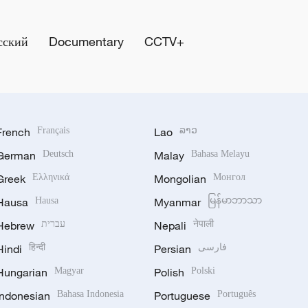
сский
Documentary
CCTV+
French
Français
Lao
ລາວ
German
Deutsch
Malay
Bahasa Melayu
Greek
Ελληνικά
Mongolian
Монгол
Hausa
Hausa
Myanmar
မြန်မာဘာသာ
Hebrew
עברית
Nepali
नेपाली
Hindi
हिन्दी
Persian
فارسی
Hungarian
Magyar
Polish
Polski
Indonesian
Bahasa Indonesia
Portuguese
Português