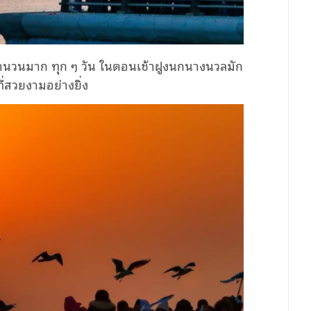
จำนวนมาก ทุก ๆ วัน ในตอนเช้าฝูงนกนางนวลมัก
่สวยงามอย่างยิ่ง