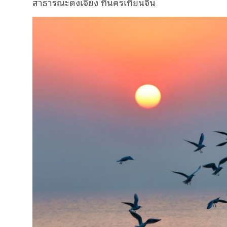
สาธารณะตงเจียง ที่นครเทียนจิน