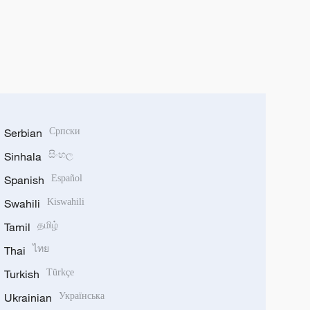
Serbian
Српски
Sinhala
සිංහල
Spanish
Español
Swahili
Kiswahili
Tamil
தமிழ்
Thai
ไทย
Turkish
Türkçe
Ukrainian
Українська