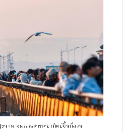
ชมฝูงนกนางนวลและพระอาทิตย์ขึ้นที่สวน