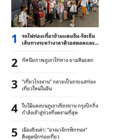
1
รถไฟท่องเที่ยวข้ามแดนจีน-รัสเซีย
เส้นทางระหว่างวลาดิวอสตอคและ
สุยเฟินเหอ เริ่มทดลองเดินรถ
2
ทัศนียภาพภูเขาไท่หาง ยามหิมะตก
3
“เที่ยวโรงงาน” กลายเป็นกระแสท่อง
เที่ยวใหม่ในจีน
4
ใบไม้แดงบนภูเขาเซียงซาน กรุงปักกิ่ง
กำลังเข้าสู่ช่วงที่งดงามที่สุด
5
เมืองชิงเต่า: “อาณาจักรฟักทอง”
ดึงดูดนักท่องเที่ยว