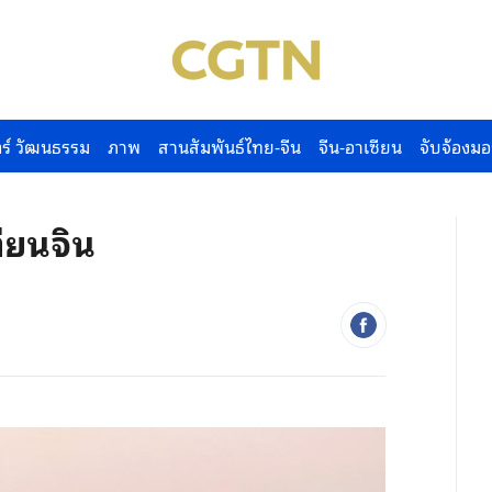
ร์ วัฒนธรรม
ภาพ
สานสัมพันธ์ไทย-จีน
จีน-อาเซียน
จับจ้องมอ
ียนจิน