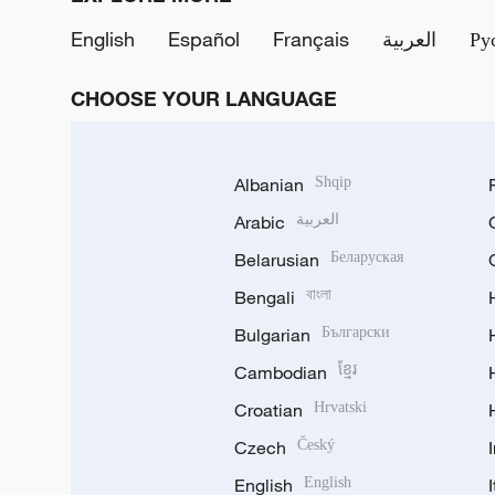
English
Español
Français
العربية
Ру
CHOOSE YOUR LANGUAGE
Albanian
Shqip
Arabic
العربية
Belarusian
Беларуская
Bengali
বাংলা
Bulgarian
Български
Cambodian
ខ្មែរ
Croatian
Hrvatski
Czech
Český
English
English