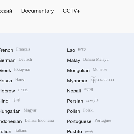
сский
Documentary
CCTV+
French
Français
Lao
ລາວ
German
Deutsch
Malay
Bahasa Melayu
Greek
Ελληνικά
Mongolian
Монгол
Hausa
Hausa
Myanmar
မြန်မာဘာသာ
Hebrew
עברית
Nepali
नेपाली
Hindi
हिन्दी
Persian
فارسی
Hungarian
Magyar
Polish
Polski
Indonesian
Bahasa Indonesia
Portuguese
Português
Italian
Italiano
Pashto
پښتو