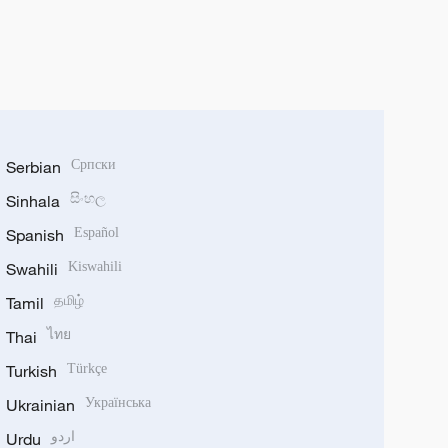
Serbian
Српски
Sinhala
සිංහල
Spanish
Español
Swahili
Kiswahili
Tamil
தமிழ்
Thai
ไทย
Turkish
Türkçe
Ukrainian
Українська
Urdu
اردو