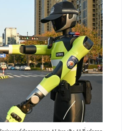
ดตัวหุ่นยนต์ตำรวจจราจร AI "หางสิง 1" ซึ่งตำรวจ