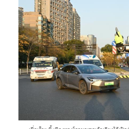
เมื่อเร็วๆ นี้ เมืองหางโจวมณฑลเจ้อเจียงได้เปิ