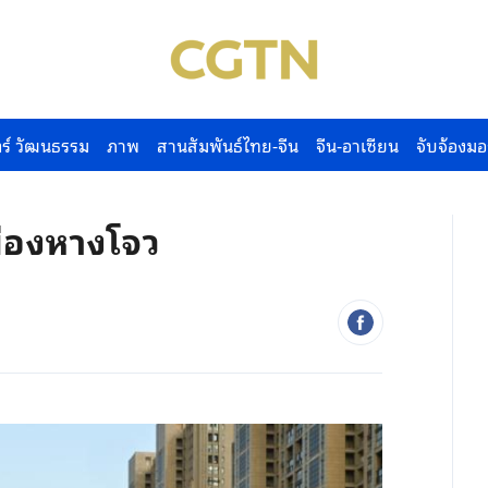
ร์ วัฒนธรรม
ภาพ
สานสัมพันธ์ไทย-จีน
จีน-อาเซียน
จับจ้องมอ
เมืองหางโจว