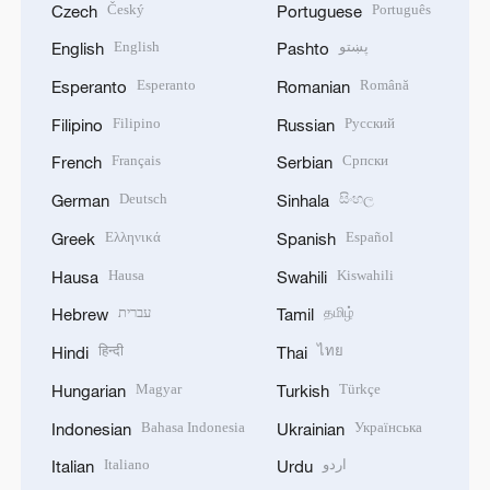
Český
Português
Czech
Portuguese
English
پښتو
English
Pashto
Esperanto
Română
Esperanto
Romanian
Filipino
Русский
Filipino
Russian
Français
Српски
French
Serbian
Deutsch
සිංහල
German
Sinhala
Ελληνικά
Español
Greek
Spanish
Hausa
Kiswahili
Hausa
Swahili
עברית
தமிழ்
Hebrew
Tamil
हिन्दी
ไทย
Hindi
Thai
Magyar
Türkçe
Hungarian
Turkish
Bahasa Indonesia
Українська
Indonesian
Ukrainian
Italiano
اردو
Italian
Urdu