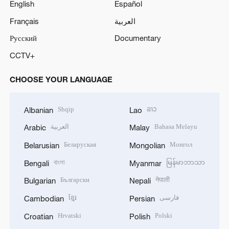
English
Español
Français
العربية
Русский
Documentary
CCTV+
CHOOSE YOUR LANGUAGE
Shqip
ລາວ
Albanian
Lao
العربية
Bahasa Melayu
Arabic
Malay
Беларуская
Монгол
Belarusian
Mongolian
বাংলা
မြန်မာဘာသာ
Bengali
Myanmar
Български
नेपाली
Bulgarian
Nepali
ខ្មែរ
فارسی
Cambodian
Persian
Hrvatski
Polski
Croatian
Polish