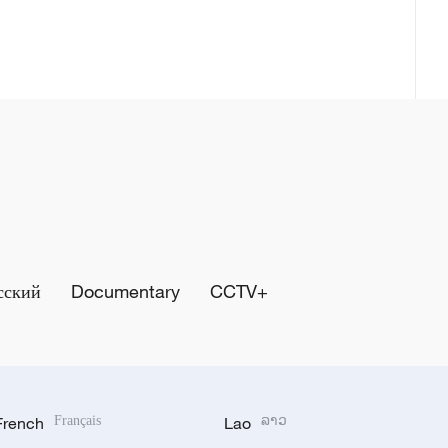
сский
Documentary
CCTV+
French
Français
Lao
ລາວ