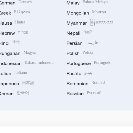
German
Deutsch
Malay
Bahasa Melayu
Greek
Ελληνικά
Mongolian
Монгол
Hausa
Hausa
Myanmar
မြန်မာဘာသာ
Hebrew
עברית
Nepali
नेपाली
Hindi
हिन्दी
Persian
فارسی
Hungarian
Magyar
Polish
Polski
Indonesian
Bahasa Indonesia
Portuguese
Português
Italian
Italiano
Pashto
پښتو
Japanese
日本語
Romanian
Română
Korean
한국어
Russian
Русский