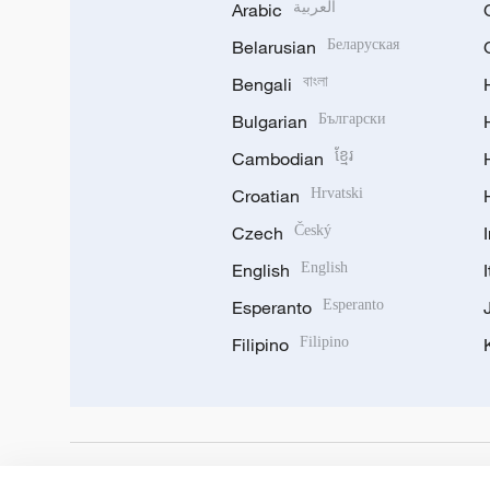
Arabic
العربية
Belarusian
Беларуская
Bengali
বাংলা
Bulgarian
Български
Cambodian
ខ្មែរ
Croatian
Hrvatski
Czech
Český
English
English
Esperanto
Esperanto
Filipino
Filipino