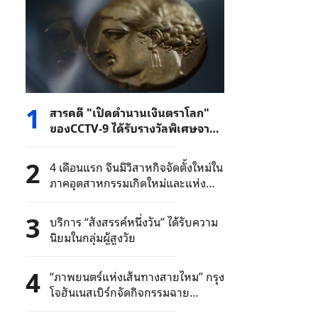
1
สารคดี "เปิดตำนานเงินตราโลก"
ของCCTV-9 ได้รับรางวัลพิเศษจาก
คณะกรรมการจัดงานแมกโนเลีย
2
4 เดือนแรก จีนมีวิสาหกิจจัดตั้งใหม่ใน
ภาคอุตสาหกรรมเกิดใหม่และแห่ง
อนาคต 373,000 ราย
3
บริการ “สังสรรค์หนึ่งวัน” ได้รับความ
นิยมในกลุ่มผู้สูงวัย
4
“ภาพยนตร์แห่งเส้นทางสายไหม” กรุง
โจฮันเนสเบิร์กจัดกิจกรรมฉาย
ภาพยนตร์จีนในโพ้นทะเล