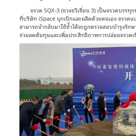
จรวด SQX-3 (ซวงชวีเซี่ยน 3) เป็นจรวดบรรทุก
ที่บริษัท iSpace บุกเบิกและผลิตด้วยตนเอง จรวดแบบเ
สามารถนำกลับมาใช้ซ้ำได้จะถูกตรวจสอบบำรุงรักษาแ
ช่วยลดต้นทุนและเพิ่มประสิทธิภาพการปล่อยจรวดเช