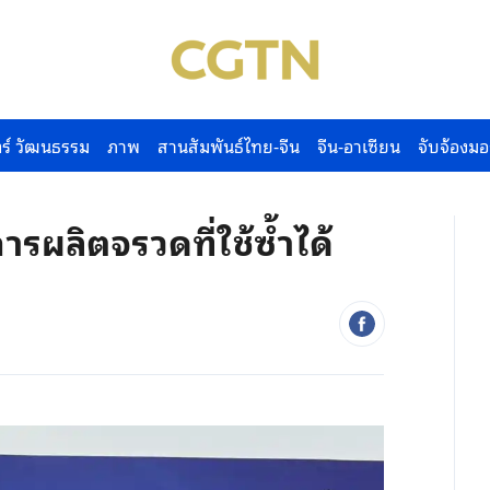
ร์ วัฒนธรรม
ภาพ
สานสัมพันธ์ไทย-จีน
จีน-อาเซียน
จับจ้องมอ
การผลิตจรวดที่ใช้ซ้ำได้