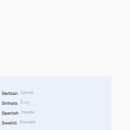
Serbian
Српски
Sinhala
සිංහල
Spanish
Español
Swahili
Kiswahili