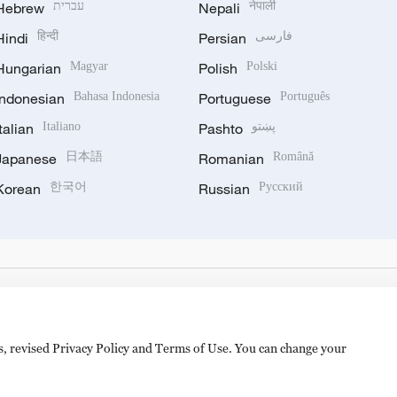
Hebrew
עברית
Nepali
नेपाली
Hindi
हिन्दी
Persian
فارسی
Hungarian
Magyar
Polish
Polski
Indonesian
Bahasa Indonesia
Portuguese
Português
Italian
Italiano
Pashto
پښتو
Japanese
日本語
Romanian
Română
Korean
한국어
Russian
Русский
es, revised Privacy Policy and Terms of Use. You can change your