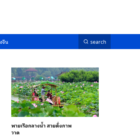
งจีน
search
พายเรือกลางน้ำ สวยดั่งภาพ
วาด