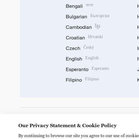
Bengali
বাংলা
Bulgarian
Български
Cambodian
ខ្មែរ
Croatian
Hrvatski
Czech
Český
English
English
Esperanto
Esperanto
Filipino
Filipino
DOWNLOAD OUR APP
Our Privacy Statement & Cookie Policy
By continuing to browse our site you agree to our use of cooki