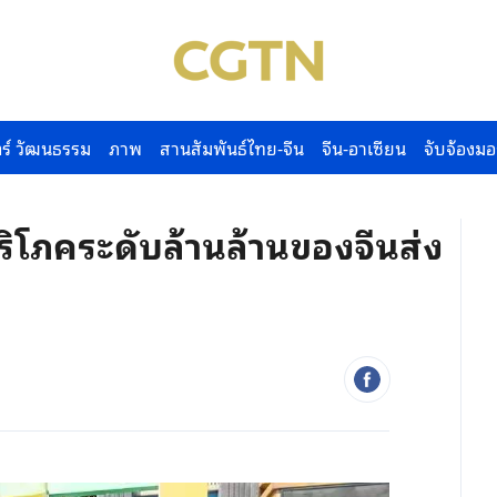
ร์ วัฒนธรรม
ภาพ
สานสัมพันธ์ไทย-จีน
จีน-อาเซียน
จับจ้องมอ
ิโภคระดับล้านล้านของจีนส่ง