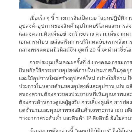
เมื่อเร็ว ๆ นี้ ทางการจีนเปิดเผย “แผนปฏิบัติ
อุปสงค์–อุปทานของสินค้าอุปโภคบริโภคและการส่ง
แสดงความคิดเห็นอย่างกว้างขวาง ความเห็นจากนาน
เอกสารนโยบายส่งเสริมการบริโภคฉบับแรกหลังการ
กลางพรรคคอมมิวนิสต์จีน ชุดที่ 20 นี้ จะนำมาซึ่ง
การประชุมเต็มคณะครั้งที่ 4 ของคณะกรรมการก
ยืนหยัดใช้การขยายอุปสงค์ภายในประเทศเป็นจุดยุท
และใช้อุปทานใหม่สร้างอุปสงค์ใหม่ อย่างไรก็ตาม ป
ประการในหลายด้านของอุปสงค์และอุปทาน เช่น ผลิ
สนองความต้องการของประชาชนที่เน้นคุณภาพและควา
ต้องการด้านการดูแลผู้สูงวัย การเลี้ยงดูเด็ก การท่
แต่จำนวนและคุณภาพของสินค้าเฉพาะทาง เช่น ผลิตภัณ
ทางอากาศระดับต่ำ และสินค้า IP ลิขสิทธิ์ ยังไม่ส
ด้วยสภาพดังกล่าวนี้ “แผนปฏิบัติการ” จึงได้เ