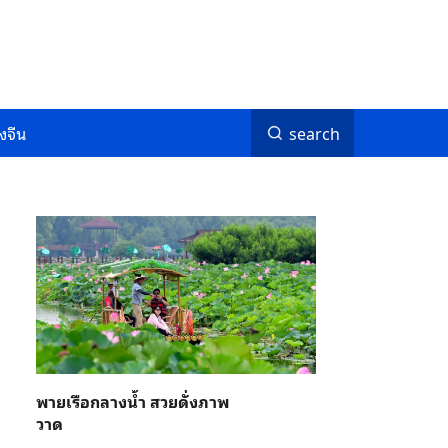
งจีน
search
พายเรือกลางน้ำ สวยดั่งภาพ
วาด