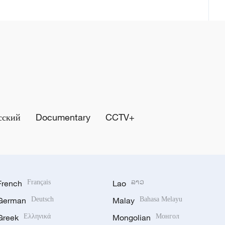
сский
Documentary
CCTV+
French
Français
Lao
ລາວ
German
Deutsch
Malay
Bahasa Melayu
Greek
Ελληνικά
Mongolian
Монгол