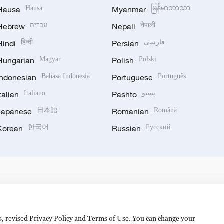
Hausa
Hausa
Myanmar
မြန်မာဘာသာ
Hebrew
עברית
Nepali
नेपाली
Hindi
हिन्दी
Persian
فارسی
Hungarian
Magyar
Polish
Polski
Indonesian
Bahasa Indonesia
Portuguese
Português
Italian
Italiano
Pashto
پښتو
Japanese
日本語
Romanian
Română
Korean
한국어
Russian
Русский
es, revised Privacy Policy and Terms of Use. You can change your