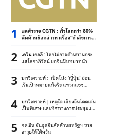
1
ผลสำรวจ CGTN : ทั่วโลกกว่า 80%
คัดค้านข้อกล่าวหาเรื่อง“กำลังการ
ผลิตส่วนเกิน” เป็นเครื่องมือกีดกัน
ทางการค้า
2
เควิน เคลลี : โลกไม่อาจต้านทานกระ
แสโลกาภิวัตน์ ยกจีนมีบทบาทนำ
3
บทวิเคราะห์ : เปิดโปง ‘ญี่ปุ่น’ ซ่อน
เร้นเป้าหมายแท้จริง แทรกแซง
สถานการณ์ทะเลจีนใต้
4
บทวิเคราะห์| เหตุใด เสียงจีนโดดเด่น
เป็นพิเศษ และทิศทางการประชุมแช
งกรี-ลาเปลี่ยนไป
5
กต.จีน ยันจุดยืนคัดค้านสหรัฐฯ ขาย
อาวุธให้ไต้หวัน