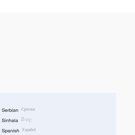
Serbian
Српски
Sinhala
සිංහල
Spanish
Español