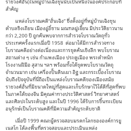
ราชวงศ์ฮั่น)ในหมู่บ้านเฉิงชุนนับเป็นหนึ่งในองค์ประกอบที่
สำคัญ
แหล่งโบราณคดี“ฮั่นเฉิง” ซึ่งตั้งอยู่ที่หมู่บ้านเฉิงชุน
ตำบลซิงเถียน เมืองอู่อี๋ซาน มณฑลฝูเจี้ยน มีประวัติยาวนาน
กว่า 2,200 ปี ถูกค้นพบจากการสำรวจโบราณวัตถุทั่ว
ประเทศครั้งแรกเมื่อปี 1958 ต่อมาได้มีการสำรวจทาง
โบราณคดีอย่างต่อเนื่องและการขุดค้นเชิงลึก พบโบราณ
สถานต่าง ๆ เช่น กำแพงเมือง ประตูเมือง พระตำหนัก
โรงงานฝีมือ สุสาน ฯลฯ พร้อมทั้งได้ขุดพบโบราณวัตถุ
จำนวนมาก เช่น เครื่องปั้นดินเผา อิฐ และกระเบื้องโบราณ
นับถึงปัจจุบันที่นี่ถือเป็นแหล่งโบราณคดีของเมืองสมัย
ราชวงศ์ฮั่นที่มีขนาดใหญ่ที่สุดและเก็บรักษาไว้ได้ดีที่สุดที่พบ
ในภาคใต้ของจีน มีคุณค่าทางประวัติศาสตร์ วิทยาศาสตร์
และศิลปะในระดับสูง และในปี 1996 ได้รับการขึ้นทะเบียน
อนุรักษ์เป็นโบราณคดีที่มีความสำคัญระดับชาติ
เมื่อปี 1999 คณะผู้ตรวจสอบมรดกโลกขององค์การยู
เนสโก ได้ลงพื้นที่ตรวจสอบและประเมินแหล่ง