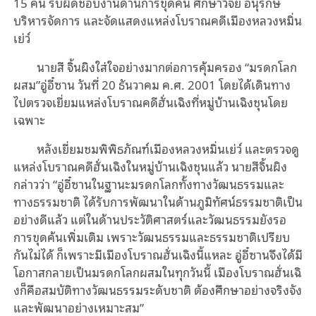
15 คน รับผิดชอบงานด้านการขุดค้น ศึกษาวิจัย อนุรักษ์
บริหารจัดการ และจัดแสดงแหล่งโบราณคดีเมืองหลวงหมิ่น
เย่ว์
นายสี จิ้นผิงใส่ใจอย่างมากต่อการคุ้มครอง “มรดกโลก
ผสม”อู่อี๋ซาน วันที่ 20 ธันวาคม ค.ศ. 2001 โดยได้เดินทาง
ไปตรวจเยี่ยมแหล่งโบราณคดีฮั่นเฉิงที่หมู่บ้านเฉิงชุนโดย
เฉพาะ
หลังเยี่ยมชมพิพิธภัณฑ์เมืองหลวงหมิ่นเย่ว์ และตรวจดู
แหล่งโบราณคดีฮั่นเฉิงในหมู่บ้านเฉิงชุนแล้ว นายสีจิ้นผิง
กล่าวว่า “อู่อี๋ซานในฐานะมรดกโลกทั้งทางวัฒนธรรมและ
ทางธรรมชาติ ได้รับการพัฒนาในด้านภูมิทัศน์ธรรมชาติเป็น
อย่างดีแล้ว แต่ในด้านประวัติศาสตร์และวัฒนธรรมยังรอ
การขุดค้นเพิ่มเติม เพราะวัฒนธรรมและธรรมชาติเปรียบ
กันไม่ได้ ก็เพราะมีเมืองโบราณฮั่นเฉิงนี้แหละ อู่อี๋ซานจึงได้มี
โอกาสกลายเป็นมรดกโลกผสมในทุกวันนี้ เมืองโบราณฮั่นเฉิ
งก็คือสมบัติทางวัฒนธรรมระดับชาติ ต้องศึกษาอย่างจริงจัง
และพัฒนาอย่างเหมาะสม”