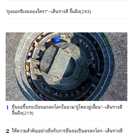
“ถุงออกซิเจนของใคร?”--เส้นทางสี จิ้นผิง(243)
ยื่นขอขึ้นทะเบียนมรดกโลกในนาม“ถู่โหลวฝูเจี้ยน”--เส้นทางสี
1
จิ้นผิง(219)
ให้ความสำคัญอย่างยิ่งกับการยื่นขอเป็นมรดกโลก--เส้นทางสี
2