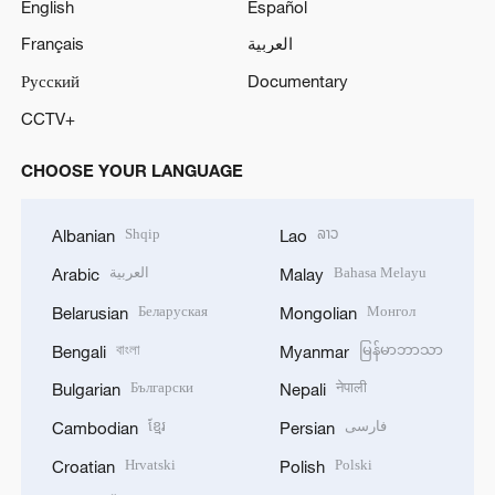
English
Español
Français
العربية
Русский
Documentary
CCTV+
CHOOSE YOUR LANGUAGE
Shqip
ລາວ
Albanian
Lao
العربية
Bahasa Melayu
Arabic
Malay
Беларуская
Монгол
Belarusian
Mongolian
বাংলা
မြန်မာဘာသာ
Bengali
Myanmar
Български
नेपाली
Bulgarian
Nepali
ខ្មែរ
فارسی
Cambodian
Persian
Hrvatski
Polski
Croatian
Polish