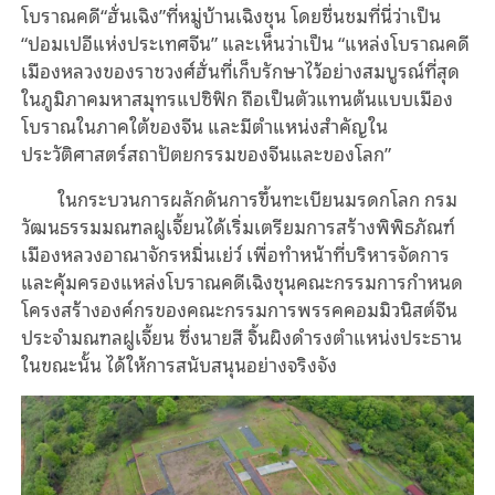
โบราณคดี“ฮั่นเฉิง”ที่หมู่บ้านเฉิงชุน โดยชื่นชมที่นี่ว่าเป็น
“ปอมเปอีแห่งประเทศจีน” และเห็นว่าเป็น “แหล่งโบราณคดี
เมืองหลวงของราชวงศ์ฮั่นที่เก็บรักษาไว้อย่างสมบูรณ์ที่สุด
ในภูมิภาคมหาสมุทรแปซิฟิก ถือเป็นตัวแทนต้นแบบเมือง
โบราณในภาคใต้ของจีน และมีตำแหน่งสำคัญใน
ประวัติศาสตร์สถาปัตยกรรมของจีนและของโลก”
ในกระบวนการผลักดันการขึ้นทะเบียนมรดกโลก กรม
วัฒนธรรมมณฑลฝูเจี้ยนได้เริ่มเตรียมการสร้างพิพิธภัณฑ์
เมืองหลวงอาณาจักรหมิ่นเย่ว์ เพื่อทำหน้าที่บริหารจัดการ
และคุ้มครองแหล่งโบราณคดีเฉิงชุนคณะกรรมการกำหนด
โครงสร้างองค์กรของคณะกรรมการพรรคคอมมิวนิสต์จีน
ประจำมณฑลฝูเจี้ยน ซึ่งนายสี จิ้นผิงดำรงตำแหน่งประธาน
ในขณะนั้น ได้ให้การสนับสนุนอย่างจริงจัง