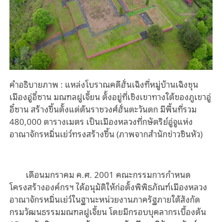
คำอธิบายภาพ : แหล่งโบราณคดีฮั่นเฉิงที่หมู่บ้านเฉิงชุน
เมืองอู่อี๋ซาน มณฑลฝูเจี้ยน ตั้งอยู่ที่เชิงเขาทางใต้ของภูเขาอู่
อี๋ซาน สร้างขึ้นตั้งแต่ต้นราชวงศ์ฮั่นตะวันตก มีพื้นที่รวม
480,000 ตารางเมตร เป็นเมืองหลวงที่กษัตริย์อู่จูแห่ง
อาณาจักรหมิ่นเย่ว์ทรงสร้างขึ้น (ภาพจากสำนักข่าวซินหัว)
เดือนมกราคม ค.ศ. 2001 คณะกรรมการกำหนด
โครงสร้างองค์กรฯ ได้อนุมัติให้ก่อตั้งพิพิธภัณฑ์เมืองหลวง
อาณาจักรหมิ่นเย่ว์ในฐานะหน่วยงานภาครัฐภายใต้สังกัด
กรมวัฒนธรรมมณฑลฝูเจี้ยน โดยมีกรอบบุคลากรเบื้องต้น