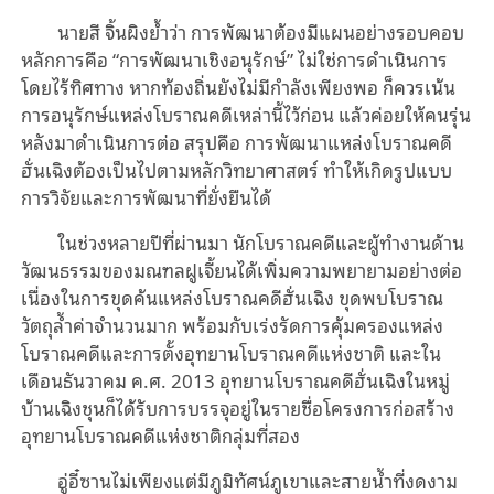
นายสี จิ้นผิงย้ำว่า การพัฒนาต้องมีแผนอย่างรอบคอบ
หลักการคือ “การพัฒนาเชิงอนุรักษ์” ไม่ใช่การดำเนินการ
โดยไร้ทิศทาง หากท้องถิ่นยังไม่มีกำลังเพียงพอ ก็ควรเน้น
การอนุรักษ์แหล่งโบราณคดีเหล่านี้ไว้ก่อน แล้วค่อยให้คนรุ่น
หลังมาดำเนินการต่อ สรุปคือ การพัฒนาแหล่งโบราณคดี
ฮั่นเฉิงต้องเป็นไปตามหลักวิทยาศาสตร์ ทำให้เกิดรูปแบบ
การวิจัยและการพัฒนาที่ยั่งยืนได้
ในช่วงหลายปีที่ผ่านมา นักโบราณคดีและผู้ทำงานด้าน
วัฒนธรรมของมณฑลฝูเจี้ยนได้เพิ่มความพยายามอย่างต่อ
เนื่องในการขุดค้นแหล่งโบราณคดีฮั่นเฉิง ขุดพบโบราณ
วัตถุล้ำค่าจำนวนมาก พร้อมกับเร่งรัดการคุ้มครองแหล่ง
โบราณคดีและการตั้งอุทยานโบราณคดีแห่งชาติ และใน
เดือนธันวาคม ค.ศ. 2013 อุทยานโบราณคดีฮั่นเฉิงในหมู่
บ้านเฉิงชุนก็ได้รับการบรรจุอยู่ในรายชื่อโครงการก่อสร้าง
อุทยานโบราณคดีแห่งชาติกลุ่มที่สอง
อู่อี๋ซานไม่เพียงแต่มีภูมิทัศน์ภูเขาและสายน้ำที่งดงาม