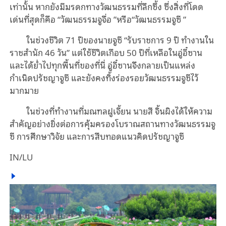
เท่านั้น หากยังมีมรดกทางวัฒนธรรมที่ลึกซึ้ง ซึ่งสิ่งที่โดด
เด่นที่สุดก็คือ “วัฒนธรรมจูจื่อ ”หรือ“วัฒนธรรมจูซี ”
ในช่วงชีวิต 71 ปีของนายจูซี “รับราชการ 9 ปี ทำงานใน
ราชสำนัก 46 วัน” แต่ใช้ชีวิตเกือบ 50 ปีที่เหลือในอู่อี๋ซาน
และได้ย่ำไปทุกพื้นที่ของที่นี่ อู่อี๋ซานจึงกลายเป็นแหล่ง
กำเนิดปรัชญาจูซี และยังคงทิ้งร่องรอยวัฒนธรรมจูซีไว้
มากมาย
ในช่วงที่ทำงานที่มณฑลฝูเจี้ยน นายสี จิ้นผิงได้ให้ความ
สำคัญอย่างยิ่งต่อการคุ้มครองโบราณสถานทางวัฒนธรรมจู
ซี การศึกษาวิจัย และการสืบทอดแนวคิดปรัชญาจูซี
IN/LU