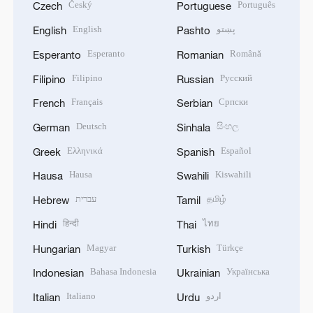
Český
Português
Czech
Portuguese
English
پښتو
English
Pashto
Esperanto
Română
Esperanto
Romanian
Filipino
Русский
Filipino
Russian
Français
Српски
French
Serbian
Deutsch
සිංහල
German
Sinhala
Ελληνικά
Español
Greek
Spanish
Hausa
Kiswahili
Hausa
Swahili
עברית
தமிழ்
Hebrew
Tamil
हिन्दी
ไทย
Hindi
Thai
Magyar
Türkçe
Hungarian
Turkish
Bahasa Indonesia
Українська
Indonesian
Ukrainian
Italiano
اردو
Italian
Urdu