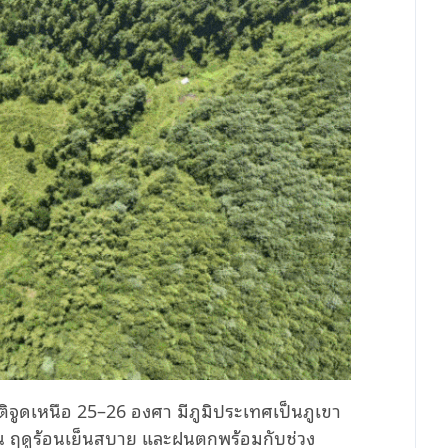
ะติจูดเหนือ 25–26 องศา มีภูมิประเทศเป็นภูเขา
ุ่น ฤดูร้อนเย็นสบาย และฝนตกพร้อมกับช่วง