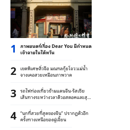
1
ภาพยนตร์เรื่อง Dear You มีกำหนด
เข้าฉายในไต้หวัน
2
เขตพิเศษลิ่วจือ มณฑลกุ้ยโจว:แม่น้ำ
จางเคอสวยเหมือนภาพวาด
3
รถไฟท่องเที่ยวข้ามแดนจีน-รัสเซีย
เส้นทางระหว่างวลาดิวอสตอคและสุย
เฟินเหอ เริ่มทดลองเดินรถ
4
“นกที่สวยที่สุดของจีน” ปรากฏตัวอีก
ครั้งทางเหนือของฝูเจี้ยน