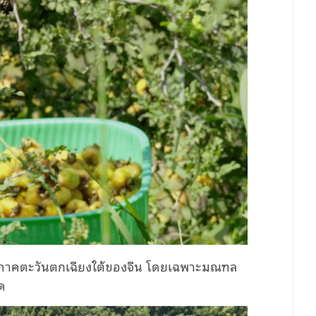
ูมิภาคตะวันตกเฉียงใต้ของจีน โดยเฉพาะมณฑล
ุด