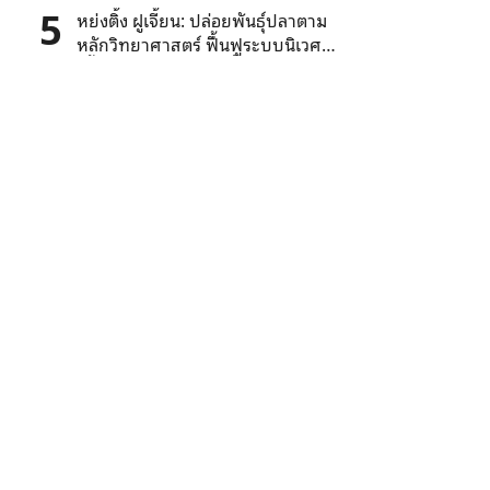
5
หย่งติ้ง ฝูเจี้ยน: ปล่อยพันธุ์ปลาตาม
หลักวิทยาศาสตร์ ฟื้นฟูระบบนิเวศ
“น้ำใสปลาอุดม” หนุนฟื้นฟูชนบท