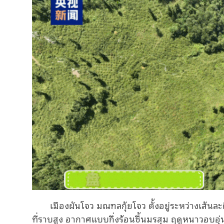
เมืองผันโจว มณฑลกุ้ยโจว ตั้งอยู่ระหว่างเส้นล
ที่ราบสูง อากาศแบบกึ่งร้อนชื้นมรสุม ฤดูหนาวอบอ