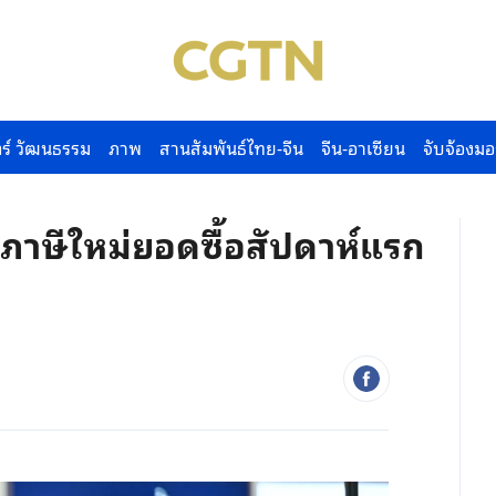
ร์ วัฒนธรรม
ภาพ
สานสัมพันธ์ไทย-จีน
จีน-อาเซียน
จับจ้องมอ
ษีใหม่ยอดซื้อสัปดาห์แรก