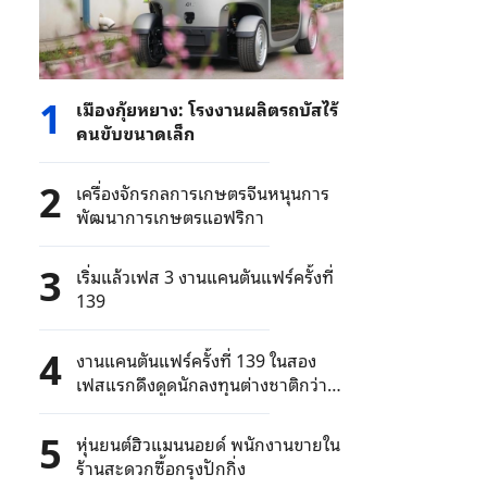
1
เมืองกุ้ยหยาง: โรงงานผลิตรถบัสไร้
คนขับขนาดเล็ก
2
เครื่องจักรกลการเกษตรจีนหนุนการ
พัฒนาการเกษตรแอฟริกา
3
เริ่มแล้วเฟส 3 งานแคนตันแฟร์ครั้งที่
139
4
งานแคนตันแฟร์ครั้งที่ 139 ในสอง
เฟสแรกดึงดูดนักลงทุนต่างชาติกว่า 2
แสนคน
5
หุ่นยนต์ฮิวแมนนอยด์ พนักงานขายใน
ร้านสะดวกซื้อกรุงปักกิ่ง