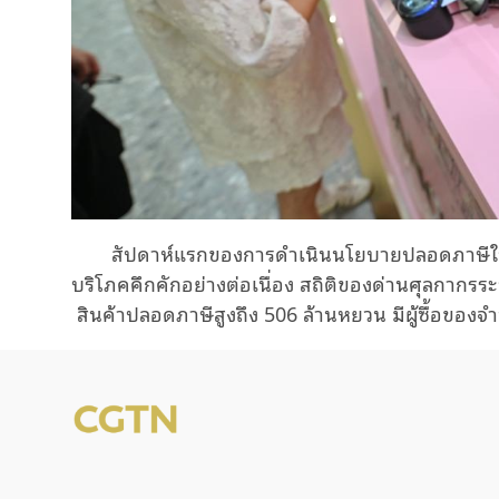
สัปดาห์แรกของการดำเนินนโยบายปลอดภาษีใหม
บริโภคคึกคักอย่างต่อเนื่อง สถิติของด่านศุลกากรระบ
สินค้าปลอดภาษีสูงถึง
506
ล้านหยวน มีผู้ซื้อของจ