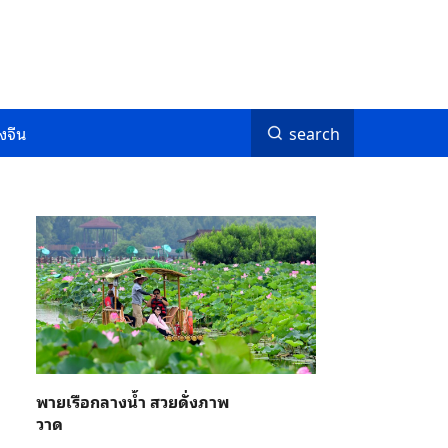
งจีน
search
พายเรือกลางน้ำ สวยดั่งภาพ
วาด