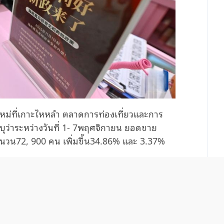
่ที่เกาะไหหลำ ตลาดการท่องเที่ยวและการ
ุว่าระหว่างวันที่
1
-
7
พฤศจิกายน ยอดขาย
ำนวน
72
,
900
คน เพิ่มขึ้น
34
.
86
%
และ
3
.
37
%