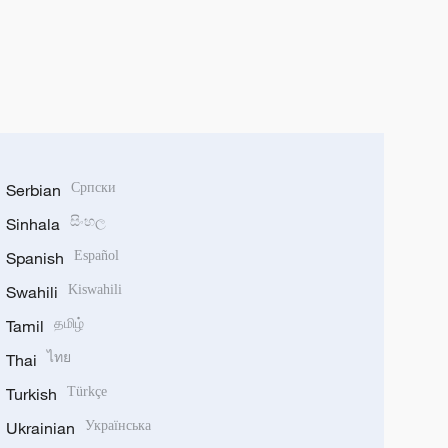
Serbian
Српски
Sinhala
සිංහල
Spanish
Español
Swahili
Kiswahili
Tamil
தமிழ்
Thai
ไทย
Turkish
Türkçe
Ukrainian
Українська