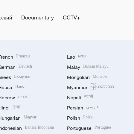
сский
Documentary
CCTV+
French
Français
Lao
ລາວ
German
Deutsch
Malay
Bahasa Melayu
Greek
Ελληνικά
Mongolian
Монгол
Hausa
Hausa
Myanmar
မြန်မာဘာသာ
Hebrew
עברית
Nepali
नेपाली
Hindi
हिन्दी
Persian
فارسی
Hungarian
Magyar
Polish
Polski
Indonesian
Bahasa Indonesia
Portuguese
Português