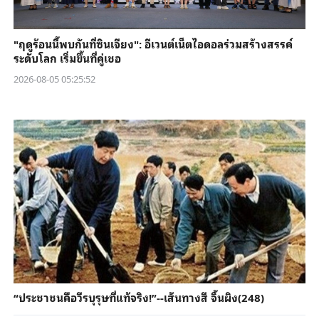
"ฤดูร้อนนี้พบกันที่ซินเจียง": อีเวนต์เน็ตไอดอลร่วมสร้างสรรค์
ระดับโลก เริ่มขึ้นที่คู่เชอ
2026-08-05 05:25:52
“ประชาชนคือวีรบุรุษที่แท้จริง!”--เส้นทางสี จิ้นผิง(248)