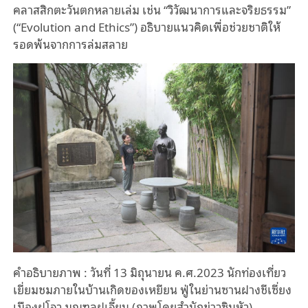
คลาสสิกตะวันตกหลายเล่ม เช่น “วิวัฒนาการและจริยธรรม”
(“Evolution and Ethics”) อธิบายแนวคิดเพื่อช่วยชาติให้
รอดพ้นจากการล่มสลาย
คำอธิบายภาพ : วันที่ 13 มิถุนายน ค.ศ.2023 นักท่องเที่ยว
เยี่ยมชมภายในบ้านเกิดของเหยียน ฟู่ในย่านซานฝางชีเซี่ยง
เมืองฝูโจว มณฑลฝูเจี้ยน (ภาพโดยสำนักข่าวซินหัว)