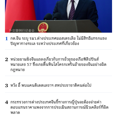
กต.จีน ระบุ รมว.ต่างประเทศออสเตรเลีย ไม่มีสิทธิแทรกแซง
1
ปัญหาทางทะเล ระหว่างประเทศที่เกี่ยวข้อง
หน่วยยามฝั่งจีนแถลงเกี่ยวกับการยั่วยุของเรือฟิลิปปินส์
2
หมายเลข 57 ซึ่งเกยตื้นหินโสโครกเหรินอ้ายของจีนอย่างผิด
กฎหมาย
หวัง อี้ พบแคนดิเดตเลขาฯ สหประชาชาติคนต่อไป
3
กระทรวงการต่างประเทศจีนชี้ทางการญี่ปุ่นจะต้องจ่ายค่า
4
ตอบแทนราคาแพงจากการประเมินสถานการณ์นิวเคลียร์ที่ผิด
พลาด