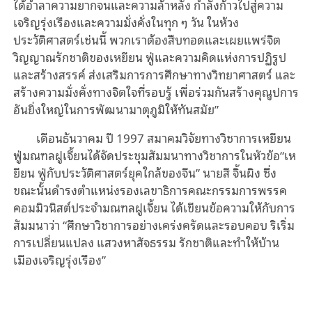
ได้อำลาความยากจนและความล้าหลัง กำลังก้าวไปสู่ความ
เจริญรุ่งเรืองและความมั่งคั่งในทุก ๆ วัน ในห้วง
ประวัติศาสตร์เช่นนี้ พวกเราต้องสืบทอดและเผยแพร่จิต
วิญญาณรักชาติของเหยียน ฟู่และความคิดแห่งการปฏิรูป
และสร้างสรรค์ ส่งเสริมการการศึกษาทางวิทยาศาสตร์ และ
สร้างความมั่งคั่งทางจิตใจที่รอบรู้ เพื่อร่วมกันสร้างคุณูปการ
อันยิ่งใหญ่ในการพัฒนามาตุภูมิให้ทันสมัย”
เดือนธันวาคม ปี 1997 สมาคมวิจัยทางวิชาการเหยียน
ฟู่มณฑลฝูเจี้ยนได้จัดประชุมสัมมนาทางวิชาการในหัวข้อ“เห
ยียน ฟู่กับประวัติศาสตร์ยุคใกล้ของจีน” นายสี จิ้นผิง ซึ่ง
ขณะนั้นดำรงตำแหน่งรองเลขาธิการคณะกรรมการพรรค
คอมมิวนิสต์ประจำมณฑลฝูเจี้ยน ได้เขียนข้อความให้กับการ
สัมมนาว่า “ศึกษาวิชาการอย่างเคร่งครัดและรอบคอบ ริเริ่ม
การเปลี่ยนแปลง แสวงหาสัจธรรม รักชาติและทำให้บ้าน
เมืองเจริญรุ่งเรือง”