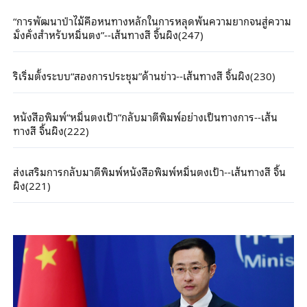
“การพัฒนาป่าไม้คือหนทางหลักในการหลุดพ้นความยากจนสู่ความ
มั่งคั่งสำหรับหมิ่นตง”--เส้นทางสี จิ้นผิง(247)
ริเริ่มตั้งระบบ“สองการประชุม”ด้านข่าว--เส้นทางสี จิ้นผิง(230)
หนังสือพิมพ์“หมิ่นตงเป้า”กลับมาตีพิมพ์อย่างเป็นทางการ--เส้น
ทางสี จิ้นผิง(222)
ส่งเสริมการกลับมาตีพิมพ์หนังสือพิมพ์หมิ่นตงเป้า--เส้นทางสี จิ้น
ผิง(221)