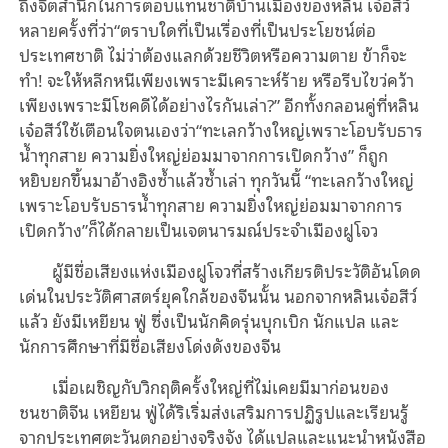
ถึงจิตสำนึกในการตอบแทนชาติบ้านเมืองของหลิน เจ๋อสีว์
หลายครั้งที่ว่า“ตราบใดที่เป็นเรื่องที่เป็นประโยชน์ต่อ
ประเทศชาติ ไม่ว่าต้องแลกด้วยชีวิตหรือความตาย ข้าก็จะ
ทำ! จะให้หลีกหนีเพียงเพราะมีเคราะห์ร้าย หรือรีบไขว่คว้า
เพียงเพราะมีโชคดีได้อย่างไรกันเล่า?” อีกทั้งกลอนคู่ที่หลิน
เจ๋อสีว์ใช้เตือนใจตนเองว่า“ทะเลกว้างใหญ่เพราะโอบรับธาร
น้ำทุกสาย ความยิ่งใหญ่ย่อมมาจากการเปิดกว้าง” ก็ถูก
หยิบยกขึ้นมาอ้างอิงซ้ำแล้วซ้ำเล่า ทุกวันนี้ “ทะเลกว้างใหญ่
เพราะโอบรับธารน้ำทุกสาย ความยิ่งใหญ่ย่อมมาจากการ
เปิดกว้าง”ก็ได้กลายเป็นเจตนารมณ์ประจำเมืองฝูโจว
ผู้มีชื่อเสียงแห่งเมืองฝูโจวที่สร้างเกียรติประวัติอันโดด
เด่นในประวัติศาสตร์ยุคใกล้ของจีนนั้น นอกจากหลินเจ๋อสีว์
แล้ว ยังมีเหยียน ฟู่ ซึ่งเป็นนักคิดรุ่นบุกเบิก นักแปล และ
นักการศึกษาที่มีชื่อเสียงโด่งดังของจีน
เมื่อเผชิญกับวิกฤติครั้งใหญ่ที่ไม่เคยมีมาก่อนของ
ชนชาติจีน เหยียน ฟู่ได้ริเริ่มส่งเสริมการปฏิรูปและเรียนรู้
จากประเทศตะวันตกอย่างจริงจัง ได้แปลและแนะนำหนังสือ