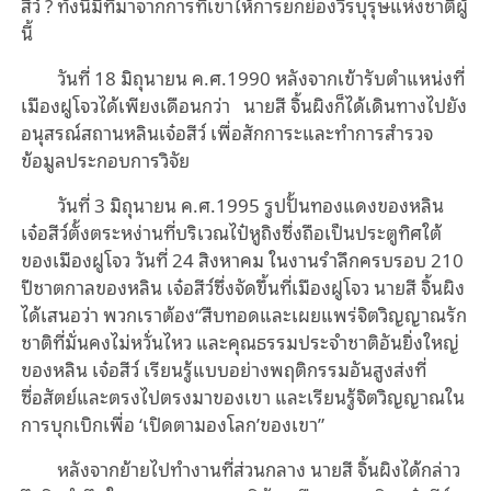
สีว์ ? ทั้งนี้มีที่มาจากการที่เขาให้การยกย่องวีรบุรุษแห่งชาติผู้
นี้
วันที่ 18 มิถุนายน ค.ศ.1990 หลังจากเข้ารับตำแหน่งที่
เมืองฝูโจวได้เพียงเดือนกว่า นายสี จิ้นผิงก็ได้เดินทางไปยัง
อนุสรณ์สถานหลินเจ๋อสีว์ เพื่อสักการะและทำการสำรวจ
ข้อมูลประกอบการวิจัย
วันที่ 3 มิถุนายน ค.ศ.1995 รูปปั้นทองแดงของหลิน
เจ๋อสีว์ตั้งตระหง่านที่บริเวณไป๋หูถิงซึ่งถือเป็นประตูทิศใต้
ของเมืองฝูโจว วันที่ 24 สิงหาคม ในงานรำลึกครบรอบ 210
ปีชาตกาลของหลิน เจ๋อสีว์ซึ่งจัดขึ้นที่เมืองฝูโจว นายสี จิ้นผิง
ได้เสนอว่า พวกเราต้อง“สืบทอดและเผยแพร่จิตวิญญาณรัก
ชาติที่มั่นคงไม่หวั่นไหว และคุณธรรมประจำชาติอันยิ่งใหญ่
ของหลิน เจ๋อสีว์ เรียนรู้แบบอย่างพฤติกรรมอันสูงส่งที่
ซื่อสัตย์และตรงไปตรงมาของเขา และเรียนรู้จิตวิญญาณใน
การบุกเบิกเพื่อ ‘เปิดตามองโลก’ของเขา”
หลังจากย้ายไปทำงานที่ส่วนกลาง นายสี จิ้นผิงได้กล่าว