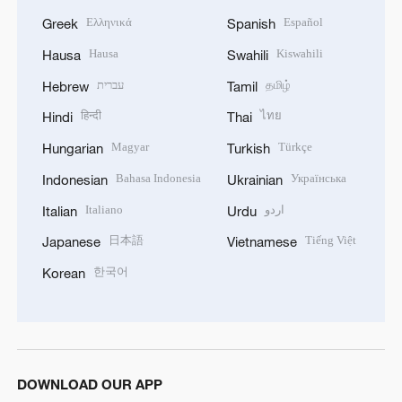
Ελληνικά
Español
Greek
Spanish
Hausa
Kiswahili
Hausa
Swahili
עברית
தமிழ்
Hebrew
Tamil
हिन्दी
ไทย
Hindi
Thai
Magyar
Türkçe
Hungarian
Turkish
Bahasa Indonesia
Українська
Indonesian
Ukrainian
Italiano
اردو
Italian
Urdu
日本語
Tiếng Việt
Japanese
Vietnamese
한국어
Korean
DOWNLOAD OUR APP