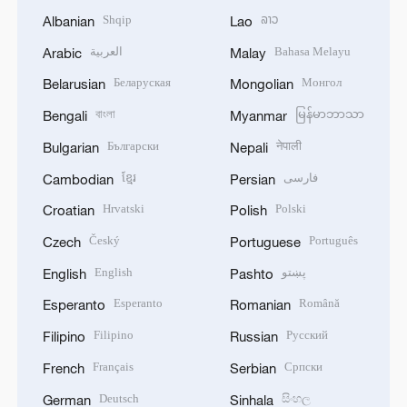
Shqip
ລາວ
Albanian
Lao
العربية
Bahasa Melayu
Arabic
Malay
Беларуская
Монгол
Belarusian
Mongolian
বাংলা
မြန်မာဘာသာ
Bengali
Myanmar
Български
नेपाली
Bulgarian
Nepali
ខ្មែរ
فارسی
Cambodian
Persian
Hrvatski
Polski
Croatian
Polish
Český
Português
Czech
Portuguese
English
پښتو
English
Pashto
Esperanto
Română
Esperanto
Romanian
Filipino
Русский
Filipino
Russian
Français
Српски
French
Serbian
Deutsch
සිංහල
German
Sinhala