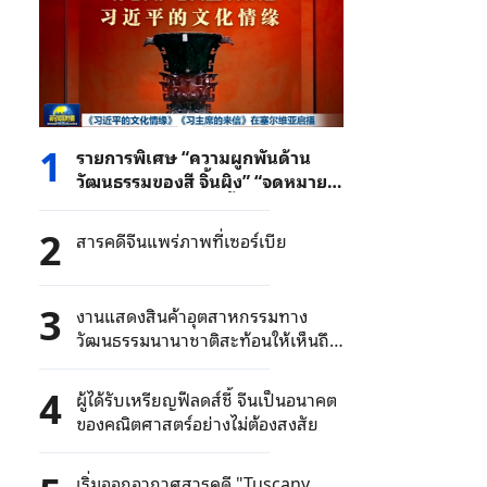
1
รายการพิเศษ “ความผูกพันด้าน
วัฒนธรรมของสี จิ้นผิง” “จดหมาย
จากประธานาธิบดีสี จิ้นผิง” แพร่
ภาพที่เซอร์เบีย
2
สารคดีจีนแพร่ภาพที่เซอร์เบีย
3
งานแสดงสินค้าอุตสาหกรรมทาง
วัฒนธรรมนานาชาติสะท้อนให้เห็นถึง
ความเป็นไทย
4
ผู้ได้รับเหรียญฟีลดส์ชี้ จีนเป็นอนาคต
ของคณิตศาสตร์อย่างไม่ต้องสงสัย
เริ่มออกอากาศสารคดี "Tuscany