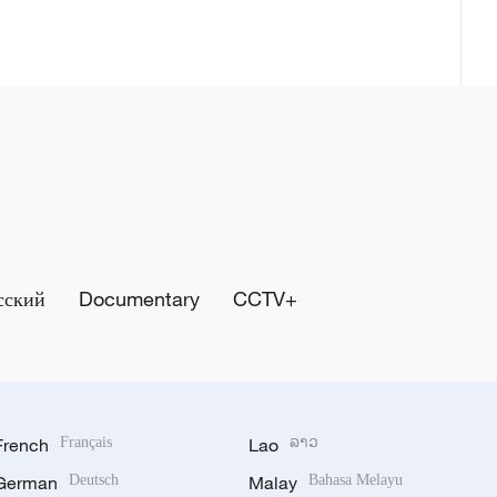
сский
Documentary
CCTV+
French
Français
Lao
ລາວ
German
Deutsch
Malay
Bahasa Melayu