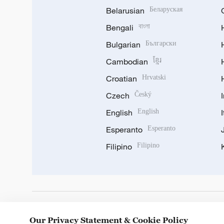
Belarusian
Беларуская
Bengali
বাংলা
Bulgarian
Български
Cambodian
ខ្មែរ
Croatian
Hrvatski
Czech
Český
English
English
Esperanto
Esperanto
Filipino
Filipino
DOWNLOAD OUR APP
Our Privacy Statement & Cookie Policy