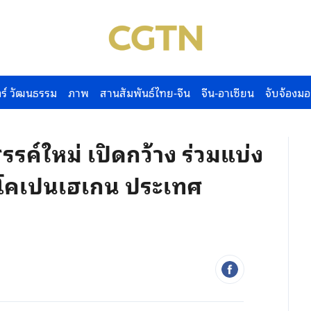
ร์ วัฒนธรรม
ภาพ
สานสัมพันธ์ไทย-จีน
จีน-อาเซียน
จับจ้องมอ
ค์ใหม่ เปิดกว้าง ร่วมแบ่ง
รุงโคเปนเฮเกน ประเทศ