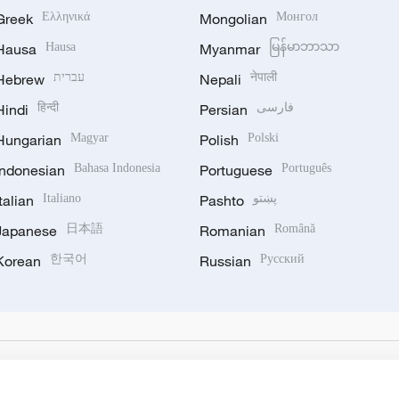
Greek
Ελληνικά
Mongolian
Монгол
Hausa
Hausa
Myanmar
မြန်မာဘာသာ
Hebrew
עברית
Nepali
नेपाली
Hindi
हिन्दी
Persian
فارسی
Hungarian
Magyar
Polish
Polski
Indonesian
Bahasa Indonesia
Portuguese
Português
Italian
Italiano
Pashto
پښتو
Japanese
日本語
Romanian
Română
Korean
한국어
Russian
Русский