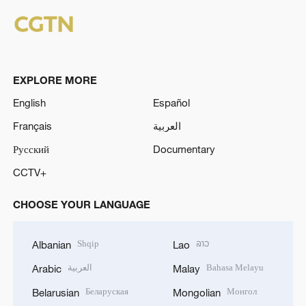
EXPLORE MORE
English
Español
Français
العربية
Русский
Documentary
CCTV+
CHOOSE YOUR LANGUAGE
Shqip
ລາວ
Albanian
Lao
العربية
Bahasa Melayu
Arabic
Malay
Беларуская
Монгол
Belarusian
Mongolian