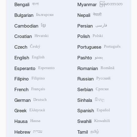
বাংলা
မြန်မာဘာသာ
Bengali
Myanmar
Български
नेपाली
Bulgarian
Nepali
ខ្មែរ
فارسی
Cambodian
Persian
Hrvatski
Polski
Croatian
Polish
Český
Português
Czech
Portuguese
English
پښتو
English
Pashto
Esperanto
Română
Esperanto
Romanian
Filipino
Русский
Filipino
Russian
Français
Српски
French
Serbian
Deutsch
සිංහල
German
Sinhala
Ελληνικά
Español
Greek
Spanish
Hausa
Kiswahili
Hausa
Swahili
עברית
தமிழ்
Hebrew
Tamil