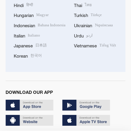
हिन्दी
ไทย
Hindi
Thai
Magyar
Türkçe
Hungarian
Turkish
Bahasa Indonesia
Українська
Indonesian
Ukrainian
Italiano
اردو
Italian
Urdu
日本語
Tiếng Việt
Japanese
Vietnamese
한국어
Korean
DOWNLOAD OUR APP