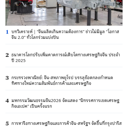
บทวิเคราะห์｜“จีนผลิตเกินความต้องการ” ข่าวไม่มีมูล “โอกาส
1
จีน 2.0” ทั่วโลกร่วมแบ่งปัน
ธนาคารโลกปรับเพิ่มคาดการณ์เติบโตทางเศรษฐกิจจีน ประจำ
2
ปี 2025
กระทรวงพาณิชย์: จีน-สหภาพยุโรป บรรลุข้อตกลงกำหนด
3
ทิศทางใหม่ความสัมพันธ์การค้าและเศรษฐกิจ
มหกรรมวัฒนธรรมจีน2026 จัดแสดง “นิทรรศการเขตเศรษฐ
4
กิจเอเปค” เป็นครั้งแรก
การหารือทางเศรษฐกิจและการค้าจีน-สหรัฐฯ จัดขึ้นที่กรุงปารีส
5