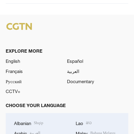
EXPLORE MORE
English
Español
Français
العربية
Русский
Documentary
CCTV+
CHOOSE YOUR LANGUAGE
Shqip
ລາວ
Albanian
Lao
العربية
Bahasa Melayu
Arabic
Malay