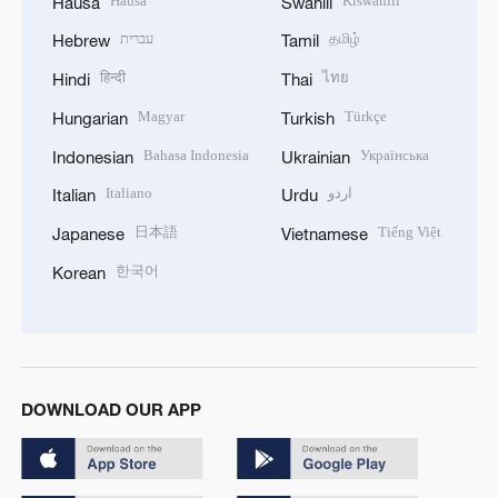
Hausa
Kiswahili
Hausa
Swahili
עברית
தமிழ்
Hebrew
Tamil
हिन्दी
ไทย
Hindi
Thai
Magyar
Türkçe
Hungarian
Turkish
Bahasa Indonesia
Українська
Indonesian
Ukrainian
Italiano
اردو
Italian
Urdu
日本語
Tiếng Việt
Japanese
Vietnamese
한국어
Korean
DOWNLOAD OUR APP