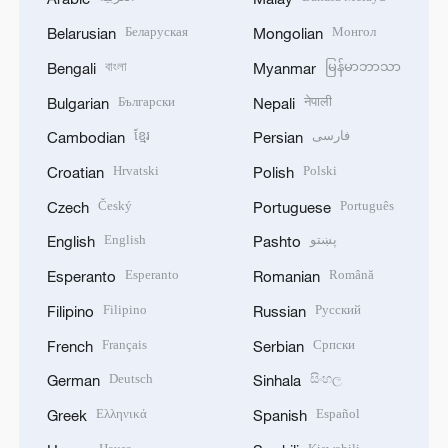
Беларуская
Монгол
Belarusian
Mongolian
বাংলা
မြန်မာဘာသာ
Bengali
Myanmar
Български
नेपाली
Bulgarian
Nepali
ខ្មែរ
فارسی
Cambodian
Persian
Hrvatski
Polski
Croatian
Polish
Český
Português
Czech
Portuguese
English
پښتو
English
Pashto
Esperanto
Română
Esperanto
Romanian
Filipino
Русский
Filipino
Russian
Français
Српски
French
Serbian
Deutsch
සිංහල
German
Sinhala
Ελληνικά
Español
Greek
Spanish