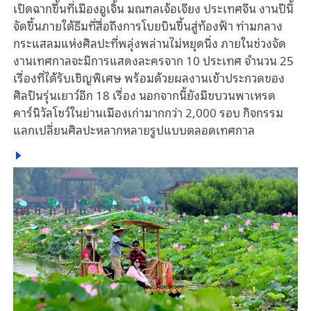
เปิดฉากขึ้นที่เมืองอูเจิ้น มณฑลเจ้อเจียง ประเทศจีน งานปีนี้
จัดขึ้นภายใต้ธีมที่สื่อถึงการโบยบินขึ้นสู่ท้องฟ้า ท่ามกลาง
กระแสลมแห่งศิลปะที่พลุ่งพล่านไม่หยุดนิ่ง ภายในช่วงจัด
งานเทศกาลจะมีการแสดงละครจาก 10 ประเทศ จำนวน 25
เรื่องที่ได้รับเชิญพิเศษ พร้อมด้วยผลงานเข้าประกวดของ
ศิลปินรุ่นเยาว์อีก 18 เรื่อง นอกจากนี้ยังมีขบวนพาเหรด
คาร์นิวัลโชว์ในย่านเมืองเก่ามากกว่า 2,000 รอบ กิจกรรม
แลกเปลี่ยนศิลปะหลากหลายรูปแบบตลอดเทศกาล