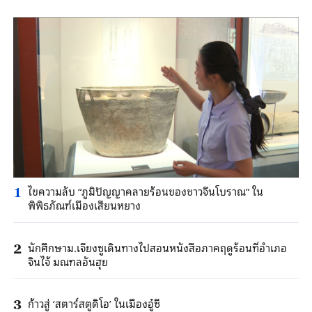
ไขความลับ “ภูมิปัญญาคลายร้อนของชาวจีนโบราณ” ใน
1
พิพิธภัณฑ์เมืองเสียนหยาง
นักศึกษาม.เจียงซูเดินทางไปสอนหนังสือภาคฤดูร้อนที่อำเภอ
2
จินไจ้ มณฑลอันฮุย
ก้าวสู่ ‘สตาร์สตูดิโอ’ ในเมืองอู๋ซี
3