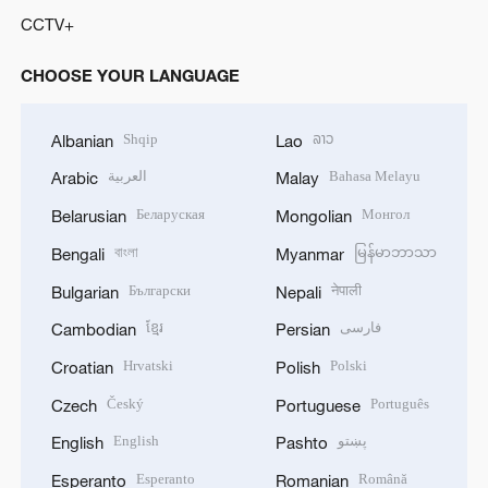
CCTV+
CHOOSE YOUR LANGUAGE
Shqip
ລາວ
Albanian
Lao
العربية
Bahasa Melayu
Arabic
Malay
Беларуская
Монгол
Belarusian
Mongolian
বাংলা
မြန်မာဘာသာ
Bengali
Myanmar
Български
नेपाली
Bulgarian
Nepali
ខ្មែរ
فارسی
Cambodian
Persian
Hrvatski
Polski
Croatian
Polish
Český
Português
Czech
Portuguese
English
پښتو
English
Pashto
Esperanto
Română
Esperanto
Romanian