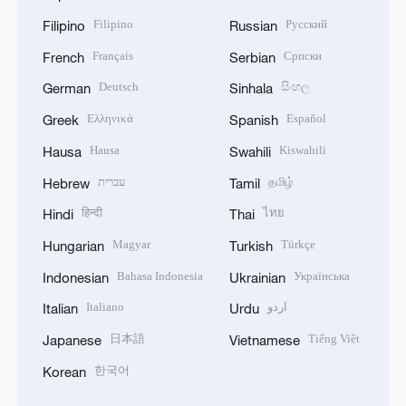
Filipino
Русский
Filipino
Russian
Français
Српски
French
Serbian
Deutsch
සිංහල
German
Sinhala
Ελληνικά
Español
Greek
Spanish
Hausa
Kiswahili
Hausa
Swahili
עברית
தமிழ்
Hebrew
Tamil
हिन्दी
ไทย
Hindi
Thai
Magyar
Türkçe
Hungarian
Turkish
Bahasa Indonesia
Українська
Indonesian
Ukrainian
Italiano
اردو
Italian
Urdu
日本語
Tiếng Việt
Japanese
Vietnamese
한국어
Korean