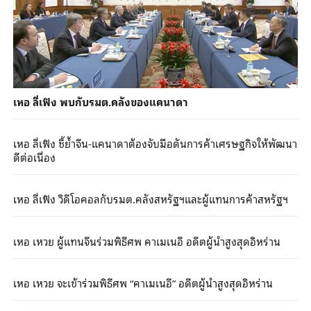
เหอ ลี่เฟิง พบกับรมต.คลังของแคนาดา
เหอ ลี่เฟิง ชี้ย้ำจีน-แคนาดาต้องจับมือดันการค้าเศรษฐกิจให้พัฒนา
ดีต่อเนื่อง
เหอ ลี่เฟิง วิดีโอคอลกับรมต.คลังสหรัฐฯและผู้แทนการค้าสหรัฐฯ
เหอ เหวย ผู้แทนจีนร่วมพิธีศพ คาเมเนอี อดีตผู้นำสูงสุดอิหร่าน
เหอ เหวย จะเข้าร่วมพิธีศพ “คาเมเนอี” อดีตผู้นำสูงสุดอิหร่าน