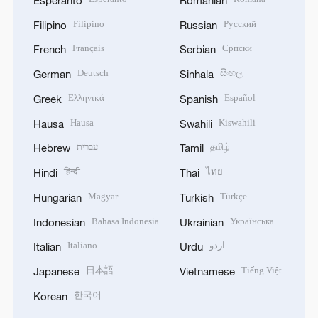
Esperanto
Romanian
Filipino
Русский
Filipino
Russian
Français
Српски
French
Serbian
Deutsch
සිංහල
German
Sinhala
Ελληνικά
Español
Greek
Spanish
Hausa
Kiswahili
Hausa
Swahili
עברית
தமிழ்
Hebrew
Tamil
हिन्दी
ไทย
Hindi
Thai
Magyar
Türkçe
Hungarian
Turkish
Bahasa Indonesia
Українська
Indonesian
Ukrainian
Italiano
اردو
Italian
Urdu
日本語
Tiếng Việt
Japanese
Vietnamese
한국어
Korean