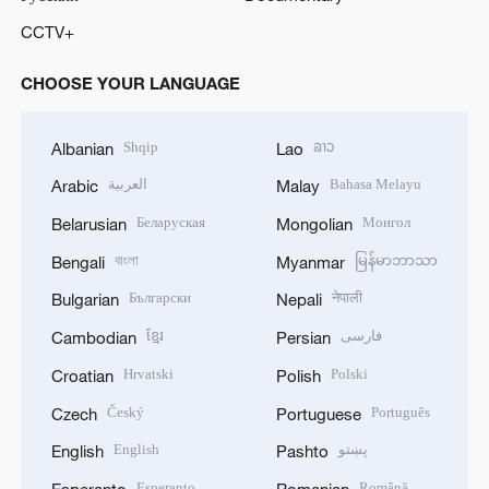
CCTV+
CHOOSE YOUR LANGUAGE
Shqip
ລາວ
Albanian
Lao
العربية
Bahasa Melayu
Arabic
Malay
Беларуская
Монгол
Belarusian
Mongolian
বাংলা
မြန်မာဘာသာ
Bengali
Myanmar
Български
नेपाली
Bulgarian
Nepali
ខ្មែរ
فارسی
Cambodian
Persian
Hrvatski
Polski
Croatian
Polish
Český
Português
Czech
Portuguese
English
پښتو
English
Pashto
Esperanto
Română