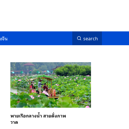
งจีน
search
พายเรือกลางน้ำ สวยดั่งภาพ
วาด