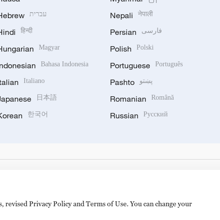
Hebrew
עברית
Nepali
नेपाली
Hindi
हिन्दी
Persian
فارسی
Hungarian
Magyar
Polish
Polski
Indonesian
Bahasa Indonesia
Portuguese
Português
Italian
Italiano
Pashto
پښتو
Japanese
日本語
Romanian
Română
Korean
한국어
Russian
Русский
es, revised Privacy Policy and Terms of Use. You can change your