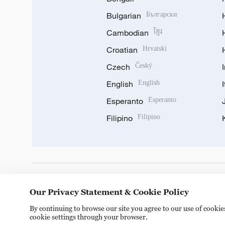
Bulgarian
Български
Cambodian
ខ្មែរ
Croatian
Hrvatski
Czech
Český
English
English
Esperanto
Esperanto
Filipino
Filipino
DOWNLOAD OUR APP
Our Privacy Statement & Cookie Policy
By continuing to browse our site you agree to our use of cooki
cookie settings through your browser.