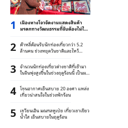
1
เมืองหางโจวจัดงานแสดงสินค้า
มรดกทางวัฒนธรรมที่จับต้องไม่ได้
ในเทศกาลตรุษจีนปี 2026
2
ต้าหลี่ต้อนรับนักท่องเที่ยวกว่า 5.2
ล้านคน ช่วงหยุดวันชาติและไหว้
พระจันทร์
3
จำนวนนักท่องเที่ยวต่างชาติที่เข้ามา
ในจีนพุ่งสูงขึ้นในช่วงฤดูร้อนนี้ เป็นผล
มาจากนโยบายยกเว้นวีซ่า
4
โซนอากาศเย็นสบาย 20 องศา แหล่ง
เที่ยวน่าสนใจในช่วงพักร้อน
5
เซวียนเอิน มณฑลหูเป่ย เที่ยวเขาเขียว
น้ำใส เย็นสบายในฤดูร้อน