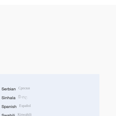
Serbian
Српски
Sinhala
සිංහල
Spanish
Español
Swahili
Kiswahili