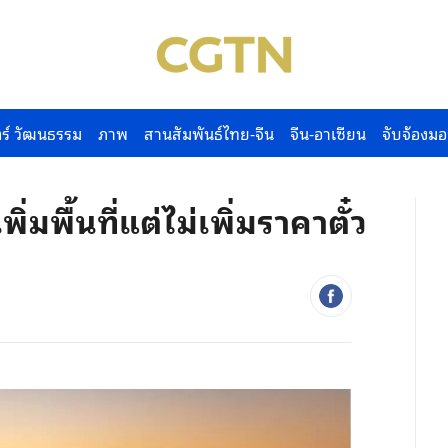
ร์ วัฒนธรรม
ภาพ
สานสัมพันธ์ไทย-จีน
จีน-อาเซียน
จับจ้องมอ
พิ่มพื้นที่แต่ไม่เพิ่มราคาตั๋ว