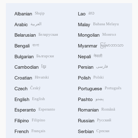
Shqip
ລາວ
Albanian
Lao
العربية
Bahasa Melayu
Arabic
Malay
Беларуская
Монгол
Belarusian
Mongolian
বাংলা
မြန်မာဘာသာ
Bengali
Myanmar
Български
नेपाली
Bulgarian
Nepali
ខ្មែរ
فارسی
Cambodian
Persian
Hrvatski
Polski
Croatian
Polish
Český
Português
Czech
Portuguese
English
پښتو
English
Pashto
Esperanto
Română
Esperanto
Romanian
Filipino
Русский
Filipino
Russian
Français
Српски
French
Serbian