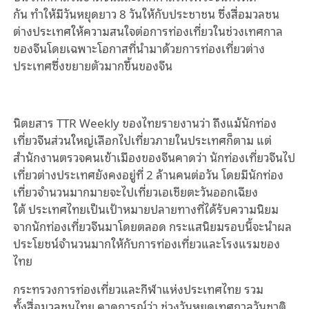
กัน
ทำให้มีวันหยุด
ยาว
8
วันให้กับประชาช
น
ซึ่งสื่อมวลชน
ต่างประเทศให้ความสนใจต่อการท่องเที่ยวในช่วงเทศกาล
ของจีนโดยเฉพาะโอกาสที่นำมาด้วยการท่องเที่ยวต่าง
ประเทศซึ่งขยายตัวมากขึ้นของจีน
นิตยสาร
TTR Weekly
ของไทยรายงานว่า
ถึงแม้นักท่อง
เที่ยวจีนส่วนใหญ่เลือกไปเที่ยวภายในประเทศก็ตาม
แต่
สำนักงานตรวจคนเข้าเมืองของจีนคาดว่า
นักท่องเที่ยวจีนไป
เที่ยวต่างประเทศยังคงอยู่ที่
2
ล้านคนต่อวัน
โดยมีนักท่อง
เที่ยวจำนวนมากมายจะไปเที่ยวเอเชียตะวันออกเฉียง
ใต้
ประเทศไทยเป็นเป้าหมายปลายทางที่ได้รับความนิยม
จากนักท่องเที่ยวจีนมาโดยตลอด
กระแส
นิยม
รอบนี้จะนำผล
ประโยชน์จำนวนมากให้กับการท่องเที่ยวและโรงแรมของ
ไทย
กระทรวงการท่องเที่ยวและกีฬาแห่ง
ป
ระเทศไทย
รวม
ทั้ง
สื่อมวลชนไทย
คาดการณ์ว่า
ช่วงวันหยุดเทศกาลวั
น
ชาติ