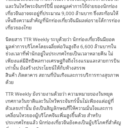
และวันไหว้พระจันทร์ปีนี้
ยอดมูลค่าการใช้จ่ายของนักท่อง
เที่ยวจีนอาจจะอยู่ที่ประมาณ
9
,
000
ล้านบาท
ซึ่งสะท้อนให้
เห็นถึงความสำคัญที่นักท่องเที่ยวจีนมี
ผล
ต่อรายได้การท่อง
เที่ยวของไทย
นิตยสาร
TTR Weekly
ระบุด้วยว่า
นักท่องเที่ยวจีนมียอด
มูลค่าการบริโภคโดยเฉลี่ยต่อวันสูงถึง
6
,
600
ล้าน
บาทใน
ช่วงเวลาที่พำนักอยู่ในประเทศไทยเป็นเวลาหลายคืน
ไม่
เพียงแต่มีอิทธิพลทางเศรษฐกิจถึงโรงแรมและสายการบิน
เท่านั้น
ยังสร้างประโยชน์ให้กับห้างสรรพ
สินค้า
ภัตตาคาร
สถานที่บันเทิงและการบริการทางสุขภาพ
ด้วย
TTR Weekly
ยังรายงานด้วยว่า
ความหมายของวันหยุด
เทศกาลวันชาติและวันไหว้พระจันทร์นั้นไม่เพียงแต่อยู่ที่
ตัวเลขเท่านั้น
ยังเป็นสัญลักษณ
ที่
ให้
ความมั่นใจและการ
เคลื่อนไหวของผู้บริโภคจีนเพิ่มสูงขึ้นด้วย
สำหรับ
ประเทศไทยแล้ว
นักท่องเที่ยวจีนยังคงเป็นผู้บริโภคที่สำคัญ