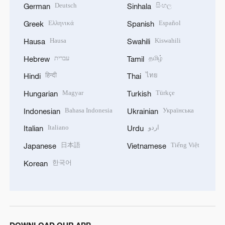
Deutsch
සිංහල
German
Sinhala
Ελληνικά
Español
Greek
Spanish
Hausa
Kiswahili
Hausa
Swahili
עברית
தமிழ்
Hebrew
Tamil
हिन्दी
ไทย
Hindi
Thai
Magyar
Türkçe
Hungarian
Turkish
Bahasa Indonesia
Українська
Indonesian
Ukrainian
Italiano
اردو
Italian
Urdu
日本語
Tiếng Việt
Japanese
Vietnamese
한국어
Korean