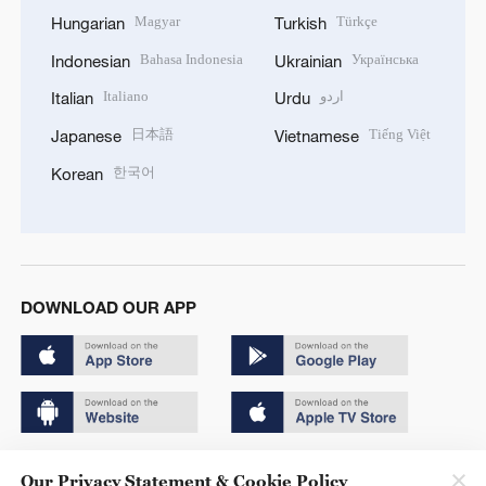
Magyar
Türkçe
Hungarian
Turkish
Bahasa Indonesia
Українська
Indonesian
Ukrainian
Italiano
اردو
Italian
Urdu
日本語
Tiếng Việt
Japanese
Vietnamese
한국어
Korean
DOWNLOAD OUR APP
Copyright © 2024 CGTN.
Our Privacy Statement & Cookie Policy