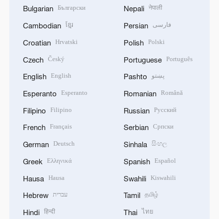
Български
नेपाली
Bulgarian
Nepali
ខ្មែរ
فارسی
Cambodian
Persian
Hrvatski
Polski
Croatian
Polish
Český
Português
Czech
Portuguese
English
پښتو
English
Pashto
Esperanto
Română
Esperanto
Romanian
Filipino
Русский
Filipino
Russian
Français
Српски
French
Serbian
Deutsch
සිංහල
German
Sinhala
Ελληνικά
Español
Greek
Spanish
Hausa
Kiswahili
Hausa
Swahili
עברית
தமிழ்
Hebrew
Tamil
हिन्दी
ไทย
Hindi
Thai