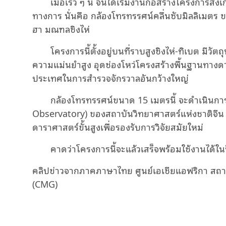
เมื่อเร็ว ๆ นี้ จีนได้เริ่มงานก่อสร้างโครงกา
Video
ทางการ นั่นคือ กล้องโทรทรรศน์คลื่นซับมิลลิเมตร ขน
ฮา มณฑลชิงไห่
โครงการนี้ตั้งอยู่บนที่ราบสูงชิงไห่-ทิเบต มีวั
ความแม่นยำสูง อุดช่องโหว่โครงสร้างพื้นฐานทาง
ประเทศในการสำรวจจักรวาลอันกว้างใหญ่
กล้องโทรทรรศน์ขนาด 15 เมตรนี้ จะดำเนินกา
Observatory) ของสถาบันวิทยาศาสตร์แห่งชาติจีน 
ดาราศาสตร์ขั้นสูงเพื่อรองรับการวิจัยสมัยใหม่
คาดว่าโครงการนี้จะแล้วเสร็จพร้อมใช้งานได้ใน
คลิปข่าวจากภาคภาษาไทย ศูนย์เอเชียแอฟริกา สถาน
(CMG)