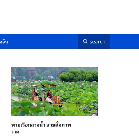
งจีน
search
พายเรือกลางน้ำ สวยดั่งภาพ
วาด