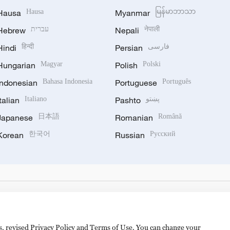
Hausa
Hausa
Myanmar
မြန်မာဘာသာ
Hebrew
עברית
Nepali
नेपाली
Hindi
हिन्दी
Persian
فارسی
Hungarian
Magyar
Polish
Polski
Indonesian
Bahasa Indonesia
Portuguese
Português
Italian
Italiano
Pashto
پښتو
Japanese
日本語
Romanian
Română
Korean
한국어
Russian
Русский
es, revised Privacy Policy and Terms of Use. You can change your