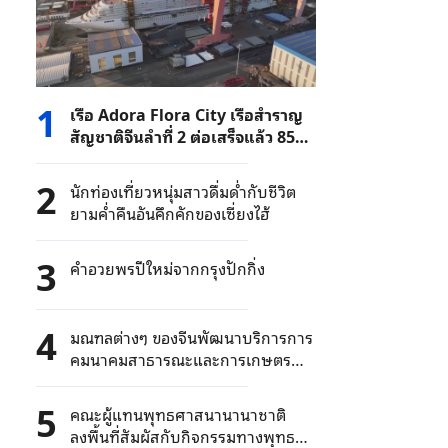
1
เรือ Adora Flora City เรือสำราญ
สัญชาติจีนลำที่ 2 ต่อเสร็จแล้ว 85%
เตรียมออกสู่ทะเลปีหน้า
2
นักท่องเที่ยวหนุ่มสาวดื่มด่ำกับชีวิต
ยามค่ำคืนอันคึกคักของเซี่ยงไฮ้
3
คำอวยพรปีใหม่จากกรุงปักกิ่ง
4
มณฑลต่างๆ ของจีนพัฒนาบริการการ
คมนาคมสาธารณะและการเกษตร
ภายใต้สภาพอากาศมีอุณหภูมิสูง
5
คณะผู้แทนพุทธศาสนานานาชาติ
ลงพื้นที่สัมผัสกับกิจกรรมทางพุทธ