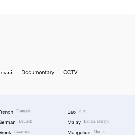
сский
Documentary
CCTV+
French
Français
Lao
ລາວ
German
Deutsch
Malay
Bahasa Melayu
Greek
Ελληνικά
Mongolian
Монгол