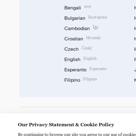
Bengali
বাংলা
Bulgarian
Български
Cambodian
ខ្មែរ
Croatian
Hrvatski
Czech
Český
English
English
Esperanto
Esperanto
Filipino
Filipino
DOWNLOAD OUR APP
Our Privacy Statement & Cookie Policy
By continuing to browse our site you agree to our use of cooki