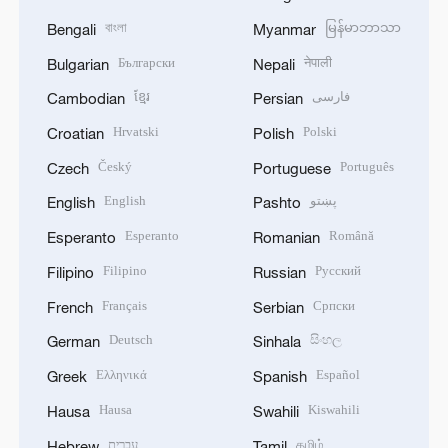
বাংলা
မြန်မာဘာသာ
Bengali
Myanmar
Български
नेपाली
Bulgarian
Nepali
ខ្មែរ
فارسی
Cambodian
Persian
Hrvatski
Polski
Croatian
Polish
Český
Português
Czech
Portuguese
English
پښتو
English
Pashto
Esperanto
Română
Esperanto
Romanian
Filipino
Русский
Filipino
Russian
Français
Српски
French
Serbian
Deutsch
සිංහල
German
Sinhala
Ελληνικά
Español
Greek
Spanish
Hausa
Kiswahili
Hausa
Swahili
עברית
தமிழ்
Hebrew
Tamil