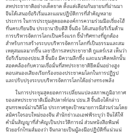
สหประชาชาติอย่างเด็ดขาด ตั้งแต่เดือนกันยายนที่ผ่านมา
จีนได้เสนอข้อริเริ่มและแผนปฏิบัติการที่สำคัญหลาย
ประการ ในการประชุมสุดยอดองค์การความร่วมมือเซี่ยงไฮ้
ที่นครเทียนจิน ประธานาธิบดีสี จิ้นผิง ได้เสนอข้อริเริ่มด้าน
การบริหารจัดการโลกเป็นครั้งแรก ชี้นำทิศทางที่ถูกต้อง
สำหรับการสร้างระบบบริหารจัดการโลกที่เป็นธรรมและสม
เหตุสมผลมากขึ้น เลขาธิการสหประชาชาติ กูแตร์เรส เห็นว่า
ข้อริเริ่มของปธน.สี จิ้นผิง มีความลึกซึ้ง และแนวคิดหลักนั้น
สอดคล้องกับความเชื่อมั่นที่สหประชาชาติยึดมั่นอย่างสูง
ตอบสนองเสียงเรียกร้องของประชาคมโลกในการปฏิรูป
และปรับปรุงระบบบริหารจัดการโลกได้อย่างทรงพลัง
ในการประชุมสุดยอดการเปลี่ยนแปลงสภาพภูมิอากาศ
ของสหประชาชาติเมื่อสัปดาห์ก่อน ปธน.สี จิ้นผิงได้กล่าว
สุนทรพจน์ผ่านวิดีโอ ประกาศชุดเป้าหมายการมีส่วนร่วมโดย
สมัครใจรอบใหม่ของจีน สำนักข่าวเอเอฟพีระบุว่า จีนได้ให้
คำมั่นสัญญาที่สำคัญเป็นประวัติการณ์ ส่วนหนังสือพิมพ์
นิวยอร์กไทมส์มองว่า จีนกลายเป็นผู้ลงมือปฏิบัติที่แน่วแน่