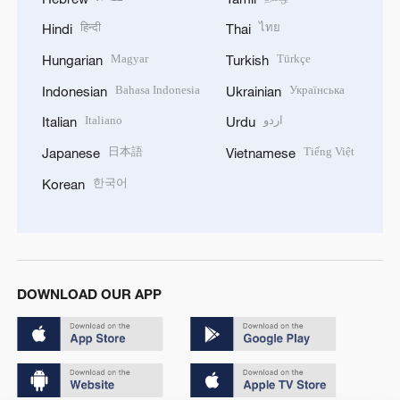
हिन्दी
ไทย
Hindi
Thai
Magyar
Türkçe
Hungarian
Turkish
Bahasa Indonesia
Українська
Indonesian
Ukrainian
Italiano
اردو
Italian
Urdu
日本語
Tiếng Việt
Japanese
Vietnamese
한국어
Korean
DOWNLOAD OUR APP