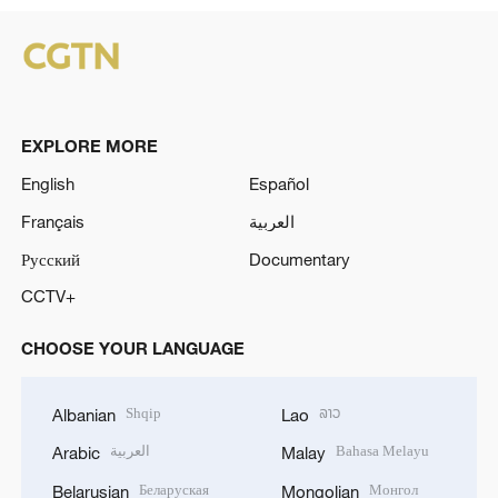
EXPLORE MORE
English
Español
Français
العربية
Русский
Documentary
CCTV+
CHOOSE YOUR LANGUAGE
Shqip
ລາວ
Albanian
Lao
العربية
Bahasa Melayu
Arabic
Malay
Беларуская
Монгол
Belarusian
Mongolian