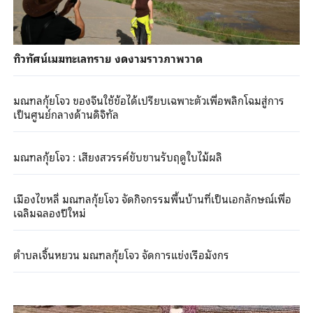
ทิวทัศน์เมฆทะเลทราย งดงามราวภาพวาด
มณฑลกุ้ยโจว ของจีนใช้ข้อได้เปรียบเฉพาะตัวเพื่อพลิกโฉมสู่การ
เป็นศูนย์กลางด้านดิจิทัล
มณฑลกุ้ยโจว : เสียงสวรรค์ขับขานรับฤดูใบไม้ผลิ
เมืองไขหลี่ มณฑลกุ้ยโจว จัดกิจกรรมพื้นบ้านที่เป็นเอกลักษณ์เพื่อ
เฉลิมฉลองปีใหม่
ตำบลเจิ้นหยวน มณฑลกุ้ยโจว จัดการแข่งเรือมังกร