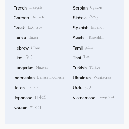
Français
Српски
French
Serbian
Deutsch
සිංහල
German
Sinhala
Ελληνικά
Español
Greek
Spanish
Hausa
Kiswahili
Hausa
Swahili
עברית
தமிழ்
Hebrew
Tamil
हिन्दी
ไทย
Hindi
Thai
Magyar
Türkçe
Hungarian
Turkish
Bahasa Indonesia
Українська
Indonesian
Ukrainian
Italiano
اردو
Italian
Urdu
日本語
Tiếng Việt
Japanese
Vietnamese
한국어
Korean