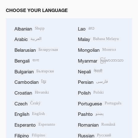
CHOOSE YOUR LANGUAGE
Shqip
ລາວ
Albanian
Lao
العربية
Bahasa Melayu
Arabic
Malay
Беларуская
Монгол
Belarusian
Mongolian
বাংলা
မြန်မာဘာသာ
Bengali
Myanmar
Български
नेपाली
Bulgarian
Nepali
ខ្មែរ
فارسی
Cambodian
Persian
Hrvatski
Polski
Croatian
Polish
Český
Português
Czech
Portuguese
English
پښتو
English
Pashto
Esperanto
Română
Esperanto
Romanian
Filipino
Русский
Filipino
Russian