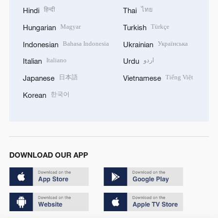
हिन्दी
ไทย
Hindi
Thai
Magyar
Türkçe
Hungarian
Turkish
Bahasa Indonesia
Українська
Indonesian
Ukrainian
Italiano
اردو
Italian
Urdu
日本語
Tiếng Việt
Japanese
Vietnamese
한국어
Korean
DOWNLOAD OUR APP