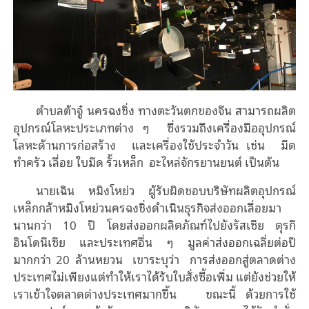
ตำบลต้าจู๋ นครฉงชิ่ง ทางตะวันตกของจีน สามารถผลิต
อุปกรณ์โลหะประเภทต่าง ๆ ซึ่งรวมถึงเครื่องมืออุปกรณ์
โลหะด้านการก่อสร้าง และเครื่องใช้ประจำวัน เช่น มีด
ทำครัว เลื่อย ใบมีด รั้วเหล็ก อะไหล่จักรยานยนต์ เป็นต้น
นายเฉิน หมิงโหย่ว ผู้รับผิดชอบบริษัทผลิตอุปกรณ์
เหล็กกล้าหมิงโหย่วนครฉงชิ่งดำเนินธุรกิจส่งออกเลื่อยมา
นานกว่า 10 ปี โดยส่งออกผลิตภัณฑ์ไปยังรัสเซีย ตุรกี
อินโดนีเซีย และประเทศอื่น ๆ มูลค่าส่งออกเฉลี่ยต่อปี
มากกว่า 20 ล้านหยวน เขาระบุว่า การส่งออกสู่ตลาดต่าง
ประเทศไม่เพียงแต่ทำให้เราได้รับใบสั่งซื้อเพิ่ม แต่ยังช่วยให้
เราเข้าใจตลาดต่างประเทศมากขึ้น ขณะนี้ ด้วยการใช้