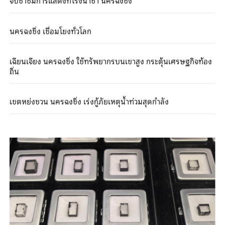
จิบชาชมการแสดงที่โรงน้ำชา นครฉงชิ่ง
นครฉงชิ่ง เชื่อมโยงทั่วโลก
เฉียนเจียง นครฉงชิ่ง ใช้ทรัพยากรบนเขาสูง กระตุ้นเศรษฐกิจท้อง
ถิ่น
เขตหย่งชวน นครฉงชิ่ง เร่งกู้ภัยเหตุน้ำท่วมสุดกำลัง