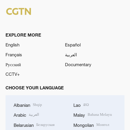
EXPLORE MORE
English
Español
Français
العربية
Русский
Documentary
CCTV+
CHOOSE YOUR LANGUAGE
Shqip
ລາວ
Albanian
Lao
العربية
Bahasa Melayu
Arabic
Malay
Беларуская
Монгол
Belarusian
Mongolian