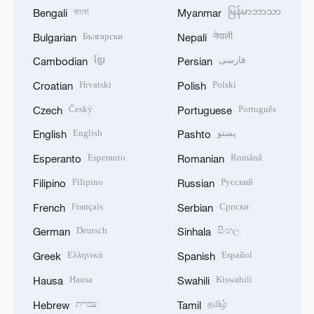
বাংলা
မြန်မာဘာသာ
Bengali
Myanmar
Български
नेपाली
Bulgarian
Nepali
ខ្មែរ
فارسی
Cambodian
Persian
Hrvatski
Polski
Croatian
Polish
Český
Português
Czech
Portuguese
English
پښتو
English
Pashto
Esperanto
Română
Esperanto
Romanian
Filipino
Русский
Filipino
Russian
Français
Српски
French
Serbian
Deutsch
සිංහල
German
Sinhala
Ελληνικά
Español
Greek
Spanish
Hausa
Kiswahili
Hausa
Swahili
עברית
தமிழ்
Hebrew
Tamil