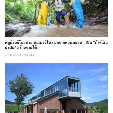
หมู่บ้านจีโน่วซาน ชนเผ่าจีโน่ว มณฑลหยุนหนาน：เปิด “ทัวร์เดิน
ป่าฝน” สร้างรายได้
2026-08-03 08:39:43