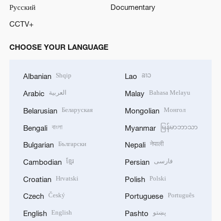
Русский
Documentary
CCTV+
CHOOSE YOUR LANGUAGE
Shqip
ລາວ
Albanian
Lao
العربية
Bahasa Melayu
Arabic
Malay
Беларуская
Монгол
Belarusian
Mongolian
বাংলা
မြန်မာဘာသာ
Bengali
Myanmar
Български
नेपाली
Bulgarian
Nepali
ខ្មែរ
فارسی
Cambodian
Persian
Hrvatski
Polski
Croatian
Polish
Český
Português
Czech
Portuguese
English
پښتو
English
Pashto