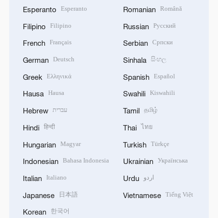
Esperanto
Română
Esperanto
Romanian
Filipino
Русский
Filipino
Russian
Français
Српски
French
Serbian
Deutsch
සිංහල
German
Sinhala
Ελληνικά
Español
Greek
Spanish
Hausa
Kiswahili
Hausa
Swahili
עברית
தமிழ்
Hebrew
Tamil
हिन्दी
ไทย
Hindi
Thai
Magyar
Türkçe
Hungarian
Turkish
Bahasa Indonesia
Українська
Indonesian
Ukrainian
Italiano
اردو
Italian
Urdu
日本語
Tiếng Việt
Japanese
Vietnamese
한국어
Korean