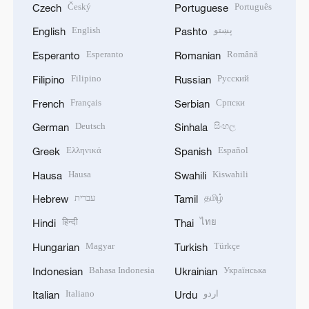
Český
Português
Czech
Portuguese
English
پښتو
English
Pashto
Esperanto
Română
Esperanto
Romanian
Filipino
Русский
Filipino
Russian
Français
Српски
French
Serbian
Deutsch
සිංහල
German
Sinhala
Ελληνικά
Español
Greek
Spanish
Hausa
Kiswahili
Hausa
Swahili
עברית
தமிழ்
Hebrew
Tamil
हिन्दी
ไทย
Hindi
Thai
Magyar
Türkçe
Hungarian
Turkish
Bahasa Indonesia
Українська
Indonesian
Ukrainian
Italiano
اردو
Italian
Urdu