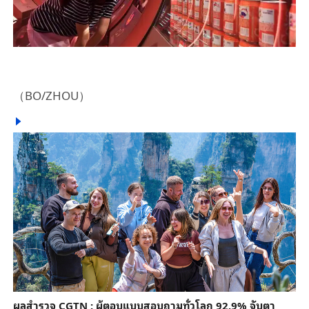
（BO/ZHOU）
ผลสำรวจ CGTN : ผู้ตอบแบบสอบถามทั่วโลก 92.9% จับตา