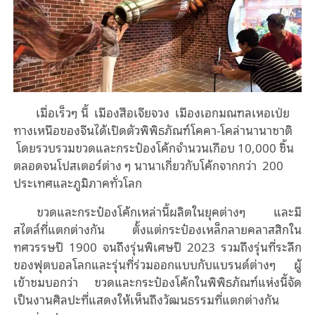
เมื่อเร็วๆ นี้ เมืองสือเจียจวง เมืองเอกมณฑลเหอเป่ย
ทางเหนือของจีนได้เปิดตัวพิพิธภัณฑ์โคคา-โคล่านานาชาติ
โดยรวบรวมขวดและกระป๋องโค้กจำนวนเกือบ 10,000 ชิ้น
ตลอดจนโปสเตอร์ต่าง ๆ นานาเกี่ยวกับโค้กจากกว่า 200
ประเทศและภูมิภาคทั่วโลก
ขวดและกระป๋องโค้กเหล่านี้ผลิตในยุคต่างๆ และมี
สไตล์ที่แตกต่างกัน ตั้งแต่กระป๋องเหล็กลายคลาสสิกใน
ทศวรรษปี 1900 จนถึงรุ่นพิเศษปี 2023 รวมถึงรุ่นที่ระลึก
ของฟุตบอลโลกและรุ่นที่ร่วมออกแบบกับแบรนด์ต่างๆ ผู้
เข้าชมบอกว่า ขวดและกระป๋องโค้กในพิพิธภัณฑ์แห่งนี้จัด
เป็นงานศิลปะที่แสดงให้เห็นถึงวัฒนธรรมที่แตกต่างกัน