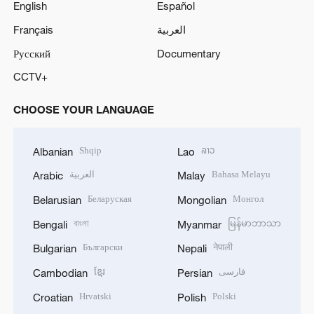
English
Español
Français
العربية
Русский
Documentary
CCTV+
CHOOSE YOUR LANGUAGE
Shqip
ລາວ
Albanian
Lao
العربية
Bahasa Melayu
Arabic
Malay
Беларуская
Монгол
Belarusian
Mongolian
বাংলা
မြန်မာဘာသာ
Bengali
Myanmar
Български
नेपाली
Bulgarian
Nepali
ខ្មែរ
فارسی
Cambodian
Persian
Hrvatski
Polski
Croatian
Polish