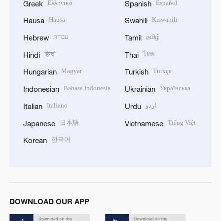
Ελληνικά
Español
Greek
Spanish
Hausa
Kiswahili
Hausa
Swahili
עברית
தமிழ்
Hebrew
Tamil
हिन्दी
ไทย
Hindi
Thai
Magyar
Türkçe
Hungarian
Turkish
Bahasa Indonesia
Українська
Indonesian
Ukrainian
Italiano
اردو
Italian
Urdu
日本語
Tiếng Việt
Japanese
Vietnamese
한국어
Korean
DOWNLOAD OUR APP