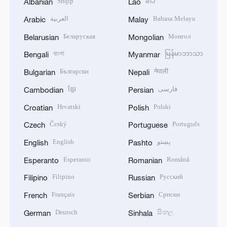
Shqip
ລາວ
Albanian
Lao
العربية
Bahasa Melayu
Arabic
Malay
Беларуская
Монгол
Belarusian
Mongolian
বাংলা
မြန်မာဘာသာ
Bengali
Myanmar
Български
नेपाली
Bulgarian
Nepali
ខ្មែរ
فارسی
Cambodian
Persian
Hrvatski
Polski
Croatian
Polish
Český
Português
Czech
Portuguese
English
پښتو
English
Pashto
Esperanto
Română
Esperanto
Romanian
Filipino
Русский
Filipino
Russian
Français
Српски
French
Serbian
Deutsch
සිංහල
German
Sinhala