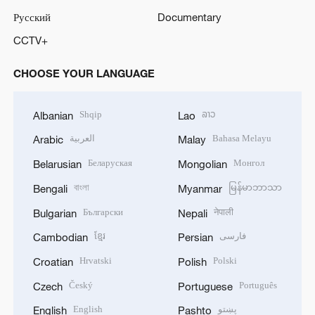
Русский
Documentary
CCTV+
CHOOSE YOUR LANGUAGE
Shqip
ລາວ
Albanian
Lao
العربية
Bahasa Melayu
Arabic
Malay
Беларуская
Монгол
Belarusian
Mongolian
বাংলা
မြန်မာဘာသာ
Bengali
Myanmar
Български
नेपाली
Bulgarian
Nepali
ខ្មែរ
فارسی
Cambodian
Persian
Hrvatski
Polski
Croatian
Polish
Český
Português
Czech
Portuguese
English
پښتو
English
Pashto