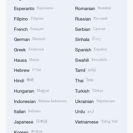
Esperanto
Română
Esperanto
Romanian
Filipino
Русский
Filipino
Russian
Français
Српски
French
Serbian
Deutsch
සිංහල
German
Sinhala
Ελληνικά
Español
Greek
Spanish
Hausa
Kiswahili
Hausa
Swahili
עברית
தமிழ்
Hebrew
Tamil
हिन्दी
ไทย
Hindi
Thai
Magyar
Türkçe
Hungarian
Turkish
Bahasa Indonesia
Українська
Indonesian
Ukrainian
Italiano
اردو
Italian
Urdu
日本語
Tiếng Việt
Japanese
Vietnamese
한국어
Korean