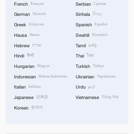
Français
Српски
French
Serbian
Deutsch
සිංහල
German
Sinhala
Ελληνικά
Español
Greek
Spanish
Hausa
Kiswahili
Hausa
Swahili
עברית
தமிழ்
Hebrew
Tamil
हिन्दी
ไทย
Hindi
Thai
Magyar
Türkçe
Hungarian
Turkish
Bahasa Indonesia
Українська
Indonesian
Ukrainian
Italiano
اردو
Italian
Urdu
日本語
Tiếng Việt
Japanese
Vietnamese
한국어
Korean