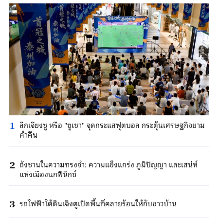
ลีกเจียงซู หรือ "ซูเชา" จุดกระแสฟุตบอล กระตุ้นเศรษฐกิจยาม
1
ค่ำคืน
ถังซานในความทรงจำ: ความแข็งแกร่ง ภูมิปัญญา และเสน่ห์
2
แห่งเมืองนกฟีนิกซ์
รถไฟฟ้าใต้ดินเฉิงตูเปิดพื้นที่คลายร้อนให้กับชาวบ้าน
3