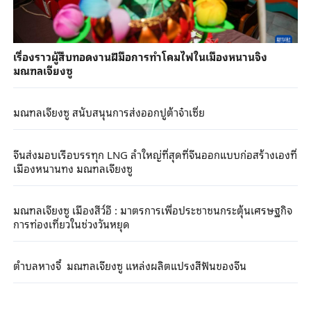
เรื่องราวผู้สืบทอดงานฝีมือการทำโคมไฟในเมืองหนานจิง
มณฑลเจียงซู
มณฑลเจียงซู สนับสนุนการส่งออกปูต้าจ๋าเซี่ย
จีนส่งมอบเรือบรรทุก LNG ลำใหญ่ที่สุดที่จีนออกแบบก่อสร้างเองที่
เมืองหนานทง มณฑลเจียงซู
มณฑลเจียงซู เมืองสีว์อี : มาตรการเพื่อประชาชนกระตุ้นเศรษฐกิจ
การท่องเที่ยวในช่วงวันหยุด
ตำบลหางจี๋ มณฑลเจียงซู แหล่งผลิตแปรงสีฟันของจีน