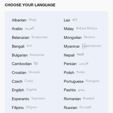
CHOOSE YOUR LANGUAGE
Shqip
ລາວ
Albanian
Lao
العربية
Bahasa Melayu
Arabic
Malay
Беларуская
Монгол
Belarusian
Mongolian
বাংলা
မြန်မာဘာသာ
Bengali
Myanmar
Български
नेपाली
Bulgarian
Nepali
ខ្មែរ
فارسی
Cambodian
Persian
Hrvatski
Polski
Croatian
Polish
Český
Português
Czech
Portuguese
English
پښتو
English
Pashto
Esperanto
Română
Esperanto
Romanian
Filipino
Русский
Filipino
Russian