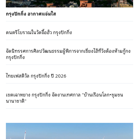
กรุงปักกิ่ง อากาศแจ่มใส
ดนตรีโบราณในวัดจื้อฮั่ว กรุงปักกิ่ง
จัดนิทรรศการศิลปวัฒนธรรมผู้พิการจากเซี่ยงไฮ้ที่วังต้องห้ามกู้กง
กรุงปักกิ่ง
ไทยเฟสติวัล กรุงปักกิ่ง ปี 2026
เขตเฉาหยาง กรุงปักกิ่ง จัดงานเทศกาล "บ้านเรือนโลก•ชุมชน
นานาชาติ"