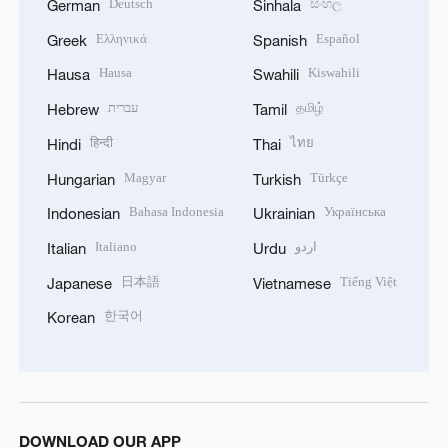
Deutsch
සිංහල
German
Sinhala
Ελληνικά
Español
Greek
Spanish
Hausa
Kiswahili
Hausa
Swahili
עברית
தமிழ்
Hebrew
Tamil
हिन्दी
ไทย
Hindi
Thai
Magyar
Türkçe
Hungarian
Turkish
Bahasa Indonesia
Українська
Indonesian
Ukrainian
Italiano
اردو
Italian
Urdu
日本語
Tiếng Việt
Japanese
Vietnamese
한국어
Korean
DOWNLOAD OUR APP