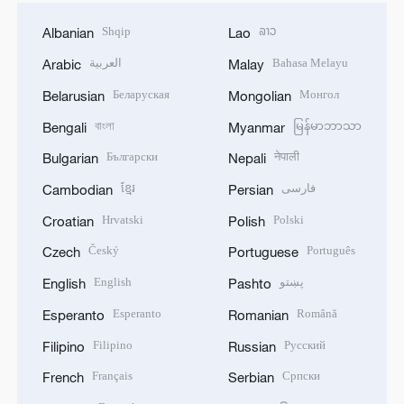
Shqip
ລາວ
Albanian
Lao
العربية
Bahasa Melayu
Arabic
Malay
Беларуская
Монгол
Belarusian
Mongolian
বাংলা
မြန်မာဘာသာ
Bengali
Myanmar
Български
नेपाली
Bulgarian
Nepali
ខ្មែរ
فارسی
Cambodian
Persian
Hrvatski
Polski
Croatian
Polish
Český
Português
Czech
Portuguese
English
پښتو
English
Pashto
Esperanto
Română
Esperanto
Romanian
Filipino
Русский
Filipino
Russian
Français
Српски
French
Serbian