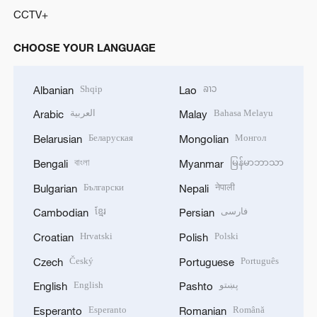
CCTV+
CHOOSE YOUR LANGUAGE
Shqip
ລາວ
Albanian
Lao
العربية
Bahasa Melayu
Arabic
Malay
Беларуская
Монгол
Belarusian
Mongolian
বাংলা
မြန်မာဘာသာ
Bengali
Myanmar
Български
नेपाली
Bulgarian
Nepali
ខ្មែរ
فارسی
Cambodian
Persian
Hrvatski
Polski
Croatian
Polish
Český
Português
Czech
Portuguese
English
پښتو
English
Pashto
Esperanto
Română
Esperanto
Romanian