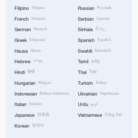
Filipino
Русский
Filipino
Russian
Français
Српски
French
Serbian
Deutsch
සිංහල
German
Sinhala
Ελληνικά
Español
Greek
Spanish
Hausa
Kiswahili
Hausa
Swahili
עברית
தமிழ்
Hebrew
Tamil
हिन्दी
ไทย
Hindi
Thai
Magyar
Türkçe
Hungarian
Turkish
Bahasa Indonesia
Українська
Indonesian
Ukrainian
Italiano
اردو
Italian
Urdu
日本語
Tiếng Việt
Japanese
Vietnamese
한국어
Korean