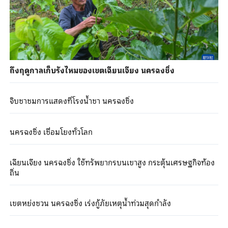
ถึงฤดูกาลเก็บรังไหมของเขตเฉียนเจียง นครฉงชิ่ง
จิบชาชมการแสดงที่โรงน้ำชา นครฉงชิ่ง
นครฉงชิ่ง เชื่อมโยงทั่วโลก
เฉียนเจียง นครฉงชิ่ง ใช้ทรัพยากรบนเขาสูง กระตุ้นเศรษฐกิจท้อง
ถิ่น
เขตหย่งชวน นครฉงชิ่ง เร่งกู้ภัยเหตุน้ำท่วมสุดกำลัง