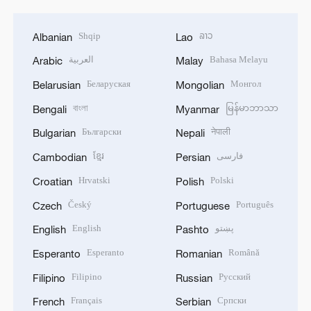
Shqip
ລາວ
Albanian
Lao
العربية
Bahasa Melayu
Arabic
Malay
Беларуская
Монгол
Belarusian
Mongolian
বাংলা
မြန်မာဘာသာ
Bengali
Myanmar
Български
नेपाली
Bulgarian
Nepali
ខ្មែរ
فارسی
Cambodian
Persian
Hrvatski
Polski
Croatian
Polish
Český
Português
Czech
Portuguese
English
پښتو
English
Pashto
Esperanto
Română
Esperanto
Romanian
Filipino
Русский
Filipino
Russian
Français
Српски
French
Serbian