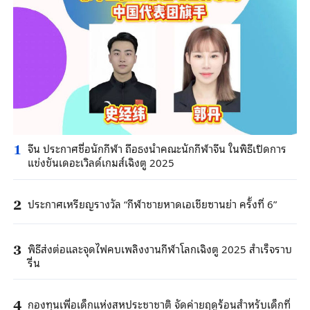
จีน ประกาศชื่อนักกีฬา ถือธงนำคณะนักกีฬาจีน ในพิธีเปิดการ
1
แข่งขันเดอะเวิลด์เกมส์เฉิงตู 2025
ประกาศเหรียญรางวัล “กีฬาชายหาดเอเชียซานย่า ครั้งที่ 6”
2
พิธีส่งต่อและจุดไฟคบเพลิงงานกีฬาโลกเฉิงตู 2025 สำเร็จราบ
3
รื่น
กองทุนเพื่อเด็กแห่งสหประชาชาติ จัดค่ายฤดูร้อนสำหรับเด็กที่
4