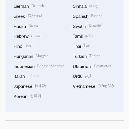
Deutsch
සිංහල
German
Sinhala
Ελληνικά
Español
Greek
Spanish
Hausa
Kiswahili
Hausa
Swahili
עברית
தமிழ்
Hebrew
Tamil
हिन्दी
ไทย
Hindi
Thai
Magyar
Türkçe
Hungarian
Turkish
Bahasa Indonesia
Українська
Indonesian
Ukrainian
Italiano
اردو
Italian
Urdu
日本語
Tiếng Việt
Japanese
Vietnamese
한국어
Korean