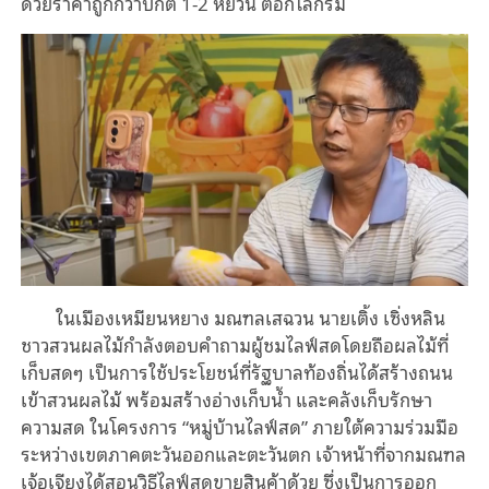
ด้วยราคาถูกกว่าปกติ 1-2 หยวน ต่อกิโลกรัม
ในเมืองเหมียนหยาง มณฑลเสฉวน นายเติ้ง เซิ่งหลิน
ชาวสวนผลไม้กำลังตอบคำถามผู้ชมไลฟ์สดโดยถือผลไม้ที่
เก็บสดๆ เป็นการใช้ประโยชน์ที่รัฐบาลท้องถิ่นได้สร้างถนน
เข้าสวนผลไม้ พร้อมสร้างอ่างเก็บน้ำ และคลังเก็บรักษา
ความสด ในโครงการ “หมู่บ้านไลฟ์สด” ภายใต้ความร่วมมือ
ระหว่างเขตภาคตะวันออกและตะวันตก เจ้าหน้าที่จากมณฑล
เจ้อเจียงได้สอนวิธีไลฟ์สดขายสินค้าด้วย ซึ่งเป็นการออก