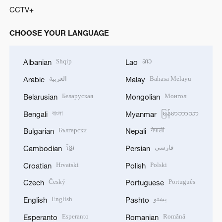
CCTV+
CHOOSE YOUR LANGUAGE
Shqip
ລາວ
Albanian
Lao
العربية
Bahasa Melayu
Arabic
Malay
Беларуская
Монгол
Belarusian
Mongolian
বাংলা
မြန်မာဘာသာ
Bengali
Myanmar
Български
नेपाली
Bulgarian
Nepali
ខ្មែរ
فارسی
Cambodian
Persian
Hrvatski
Polski
Croatian
Polish
Český
Português
Czech
Portuguese
English
پښتو
English
Pashto
Esperanto
Română
Esperanto
Romanian