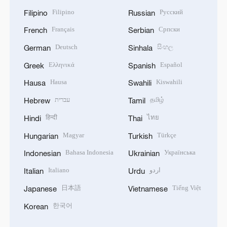
Filipino
Русский
Filipino
Russian
Français
Српски
French
Serbian
Deutsch
සිංහල
German
Sinhala
Ελληνικά
Español
Greek
Spanish
Hausa
Kiswahili
Hausa
Swahili
עברית
தமிழ்
Hebrew
Tamil
हिन्दी
ไทย
Hindi
Thai
Magyar
Türkçe
Hungarian
Turkish
Bahasa Indonesia
Українська
Indonesian
Ukrainian
Italiano
اردو
Italian
Urdu
日本語
Tiếng Việt
Japanese
Vietnamese
한국어
Korean