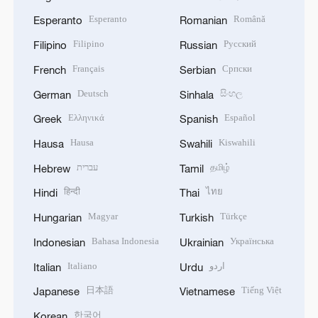
Esperanto
Română
Esperanto
Romanian
Filipino
Русский
Filipino
Russian
Français
Српски
French
Serbian
Deutsch
සිංහල
German
Sinhala
Ελληνικά
Español
Greek
Spanish
Hausa
Kiswahili
Hausa
Swahili
עברית
தமிழ்
Hebrew
Tamil
हिन्दी
ไทย
Hindi
Thai
Magyar
Türkçe
Hungarian
Turkish
Bahasa Indonesia
Українська
Indonesian
Ukrainian
Italiano
اردو
Italian
Urdu
日本語
Tiếng Việt
Japanese
Vietnamese
한국어
Korean