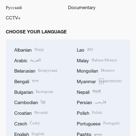
Русский
Documentary
CCTV+
CHOOSE YOUR LANGUAGE
Shqip
ລາວ
Albanian
Lao
العربية
Bahasa Melayu
Arabic
Malay
Беларуская
Монгол
Belarusian
Mongolian
বাংলা
မြန်မာဘာသာ
Bengali
Myanmar
Български
नेपाली
Bulgarian
Nepali
ខ្មែរ
فارسی
Cambodian
Persian
Hrvatski
Polski
Croatian
Polish
Český
Português
Czech
Portuguese
English
پښتو
English
Pashto